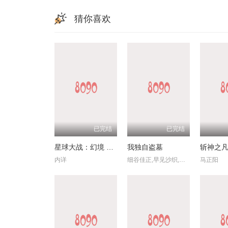
猜你喜欢
已完结
已完结
星球大战：幻境 — 第九个绝地武士
我独自盗墓
斩神之凡
内详
细谷佳正,早见沙织,入野自由,诹访部顺一
马正阳