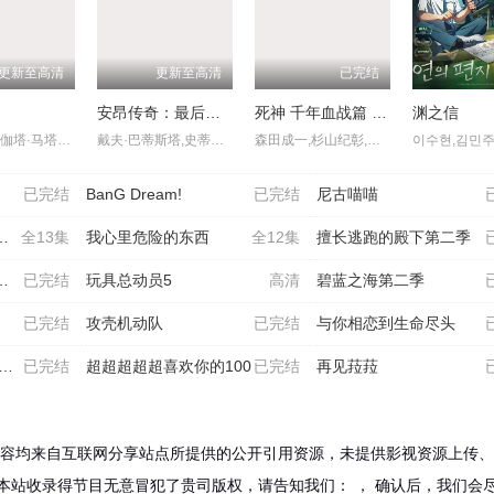
更新至高清
更新至高清
已完结
园
安昂传奇：最后的气宗
死神 千年血战篇 -祸进谭
渊之信
塞斯·罗根,伽塔·马塔拉佐,基南·卡尔金,伍迪·哈里森,格伦·克洛斯,史蒂夫·布西密,安迪·瑟金斯,吉姆·帕森斯,凯瑟琳·特纳,拉弗恩·考克斯,伊曼·韦拉尼
戴夫·巴蒂斯塔,史蒂文·元,关继威,杰西卡·马滕,塔伊加·维迪提,迪·布莱德利·贝克,杰拉尔丁·维斯瓦纳坦,罗曼·萨拉戈萨,芙蕾达·平托,南允道,佩塔·萨金特,Dionne,Quan
森田成一,杉山纪彰,松冈由贵,安元洋贵,高木涉,折笠富美子,伊藤健太郎,三木真一郎,雪野五月,大塚明夫,桑岛法子,樫井笙人,小野坂昌也,置鲇龙太郎,杉田智和,朴璐美,立木文彦,石川英郎,速水奖,高木礼子,长嶝高士,石冢小夜里,稻田彻,诹访部顺一,清都亚里沙,丰口惠美,市来光弘,菅生隆之,梅原裕一郎,武内骏辅,小山刚志
已完结
BanG Dream!
已完结
尼古喵喵
全13集
我心里危险的东西
全12集
擅长逃跑的殿下第二季
已完结
玩具总动员5
高清
碧蓝之海第二季
已完结
攻壳机动队
已完结
与你相恋到生命尽头
已完结
超超超超超喜欢你的100
已完结
再见菈菈
容均来自互联网分享站点所提供的公开引用资源，未提供影视资源上传、
本站收录得节目无意冒犯了贵司版权，请告知我们：
， 确认后，我们会