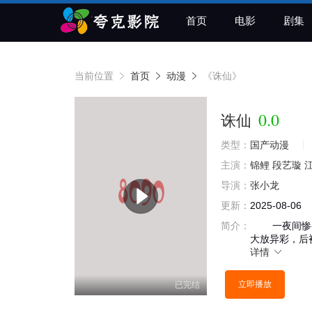
首页
电影
剧集
当前位置
首页
动漫
《诛仙》
0.0
诛仙
类型：
国产动漫
主演：
锦鲤
段艺璇
导演：
张小龙
更新：
2025-08-06
简介：
一夜间惨变
大放异彩，后
详情
立即播放
已完结