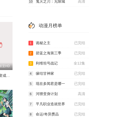
鬼灭之刃：无限城
高清
10
动漫月榜单
诡秘之主
已完结
1
碧蓝之海第三季
已完结
2
利维坦号战记
全12集
3
新至HD
缘结甘神家
已完结
4
关于我转生变成史莱姆这档事 苍海之泪篇
现在多闻君是哪一
已完结
5
河狸变身计划
高清
6
平凡职业造就世界
已完结
7
命运/奇异赝品
已完结
8