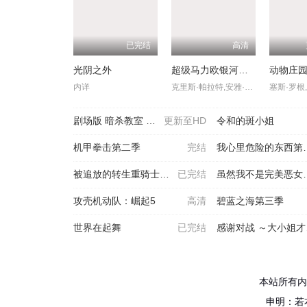
已完结
高清
光阴之外
超级马力欧银河大电影
动物庄
内详
克里斯·帕拉特,安雅·泰勒-乔伊,查理·戴,杰克·布莱克,布丽·拉尔森,本·萨弗迪,唐纳德·格洛弗,科甘-迈克尔·凯,伊萨·雷,凯文·迈克尔·理查德森,路易斯·古兹曼,格伦·鲍威尔,萝珊娜·奥德嘉
剧场版 暗杀教室 大家的
更新至HD
令和的斑小姐
机甲拳击第二季
完结
我心里危险的东西第二季
被追放的转生重骑士用游戏
已完结
虽然我不是完美恶女～雏宫
攻壳机动队：崛起5
高清
碧蓝之海第三季
世界在起舞
已完结
感谢对战 ～大小姐才不玩
本站所有内
申明：若