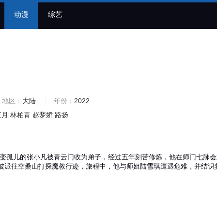
动漫
综艺
地区：
大陆
年份：
2022
江月
林柏青
赵梦娇
路扬
孤儿的张小凡被青云门收为弟子，经过五年刻苦修炼，他在师门七脉会
被派往空桑山打探魔教行迹，旅程中，他与师姐陆雪琪遭遇危难，并结识