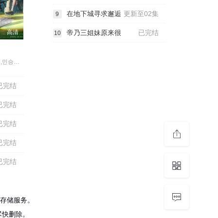
在地下城寻求邂逅
更新至02集
9
高清
帝乃三姐妹原来很
已完结
10
이수현,김민주,민승우,남도형
已完结
已完结
已完结
已完结
已完结
存储服务。
尽快删除。