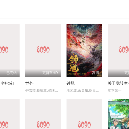
已完结
更新至HD
高清
更
尘神域Ⅱ
世外
钟馗
钟雪莹,蔡晓童,张继聪,谢安琪,柯炜林,杨雅文
段艺璇,余昊威,胡良伟,巴赫
堂本光一