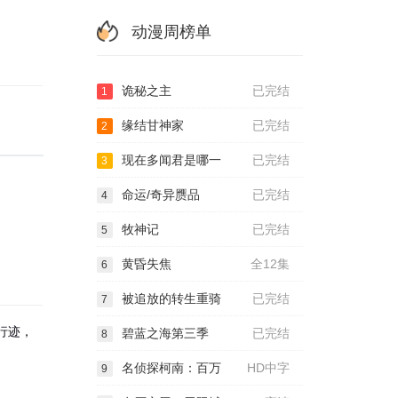
动漫周榜单
诡秘之主
已完结
1
缘结甘神家
已完结
2
现在多闻君是哪一
已完结
3
命运/奇异赝品
已完结
4
牧神记
已完结
5
黄昏失焦
全12集
6
被追放的转生重骑
已完结
7
行迹，
碧蓝之海第三季
已完结
8
名侦探柯南：百万
HD中字
9