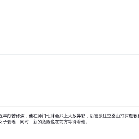
年刻苦修炼，他在师门七脉会武上大放异彩，后被派往空桑山打探魔教
女子碧瑶，同时，新的危险也在前方等待着他。