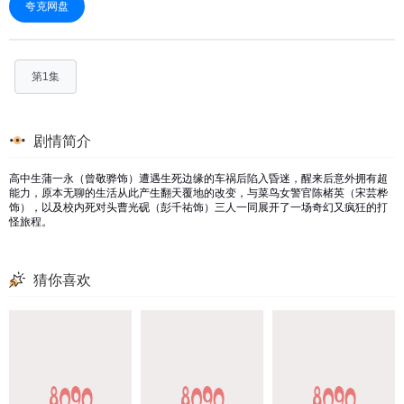
夸克网盘
第1集
剧情简介
高中生蒲一永（曾敬骅饰）遭遇生死边缘的车祸后陷入昏迷，醒来后意外拥有超
能力，原本无聊的生活从此产生翻天覆地的改变，与菜鸟女警官陈楮英（宋芸桦
饰），以及校内死对头曹光砚（彭千祐饰）三人一同展开了一场奇幻又疯狂的打
怪旅程。
猜你喜欢