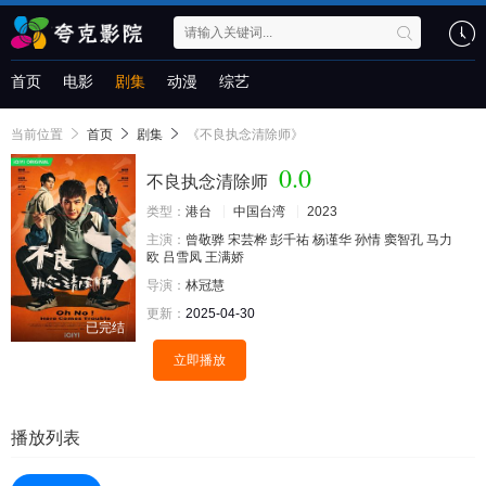
首页
电影
剧集
动漫
综艺
当前位置
首页
剧集
《不良执念清除师》
0.0
不良执念清除师
类型：
港台
中国台湾
2023
主演：
曾敬骅
宋芸桦
彭千祐
杨谨华
孙情
窦智孔
马力
欧
吕雪凤
王满娇
导演：
林冠慧
更新：
2025-04-30
已完结
立即播放
播放列表