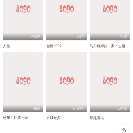
已完结
完结
完结
人鱼
金婚2007
马尔科姆的一家：生活依旧不公
完结
已完结
已完结
绝望主妇第一季
京城奇探
踮起脚尖