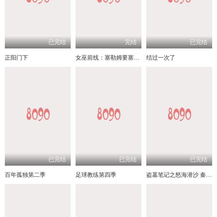
已完结
完结
已完结
正阳门下
女巫前线：塞勒姆要塞第三季
结过一次了
已完结
已完结
已完结
百年孤独第二季
足球教练第四季
盗墓笔记之怒海潜沙 秦岭神树