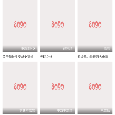
更新至HD
已完结
高清
关于我转生变成史莱姆这档事 苍海之泪篇
光阴之外
超级马力欧银河大电影
更新至高清
更新至高清
已完结