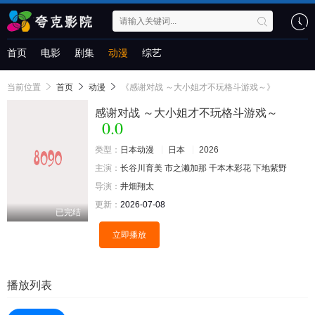
首页
电影
剧集
动漫
综艺
当前位置
首页
动漫
《感谢对战 ～大小姐才不玩格斗游戏～》
感谢对战 ～大小姐才不玩格斗游戏～
0.0
类型：
日本动漫
日本
2026
主演：
长谷川育美
市之濑加那
千本木彩花
下地紫野
导演：
井畑翔太
更新：
2026-07-08
已完结
立即播放
播放列表