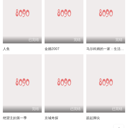
已完结
完结
完结
人鱼
金婚2007
马尔科姆的一家：生活依旧不公
完结
已完结
已完结
绝望主妇第一季
京城奇探
踮起脚尖