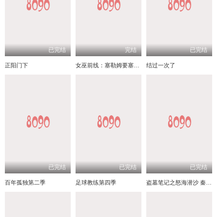
已完结
完结
已完结
正阳门下
女巫前线：塞勒姆要塞第三季
结过一次了
已完结
已完结
已完结
百年孤独第二季
足球教练第四季
盗墓笔记之怒海潜沙 秦岭神树