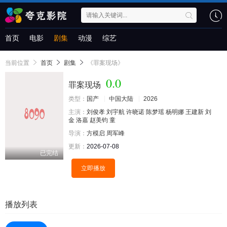
首页
电影
剧集
动漫
综艺
当前位置
首页
剧集
《罪案现场》
0.0
罪案现场
类型：
国产
中国大陆
2026
主演：
刘俊孝
刘宇航
许晓诺
陈梦瑶
杨明娜
王建新
刘
金
洛嘉
赵美钧
童
导演：
方模启
周军峰
更新：
2026-07-08
已完结
立即播放
播放列表