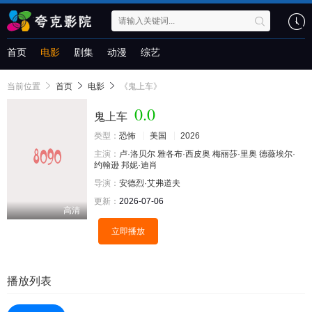
首页
电影
剧集
动漫
综艺
当前位置
首页
电影
《鬼上车》
0.0
鬼上车
类型：
恐怖
美国
2026
主演：
卢·洛贝尔
雅各布·西皮奥
梅丽莎·里奥
德薇埃尔·
约翰逊
邦妮·迪肖
导演：
安德烈·艾弗道夫
更新：
2026-07-06
高清
立即播放
播放列表