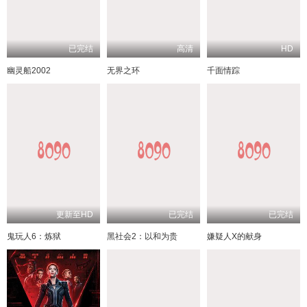
已完结
高清
HD
幽灵船2002
无界之环
千面情踪
更新至HD
已完结
已完结
鬼玩人6：炼狱
黑社会2：以和为贵
嫌疑人X的献身