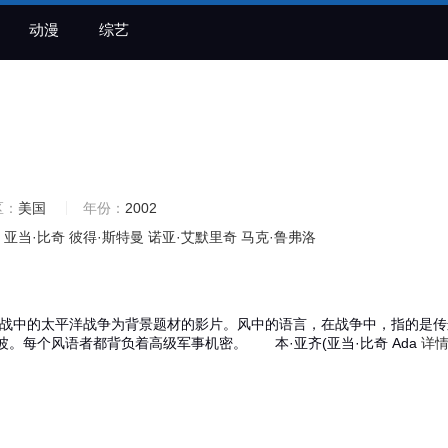
动漫
综艺
区：
美国
年份：
2002
亚当·比奇
彼得·斯特曼
诺亚·艾默里奇
马克·鲁弗洛
战中的太平洋战争为背景题材的影片。风中的语言，在战争中，指的是传
波。每个风语者都背负着高级军事机密。 本·亚齐(亚当·比奇 Ada
详