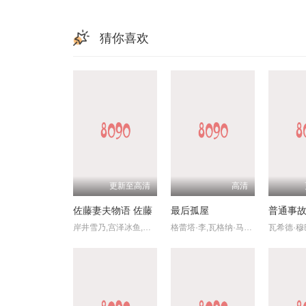
猜你喜欢
更新至高清
高清
佐藤妻夫物语 佐藤
最后孤屋
普通事
岸井雪乃,宫泽冰鱼,藤原樱,三浦獠太,田村健太郎,前原滉,山本浩司,八木亚希子,中岛步,佐佐木希,田岛令子,柳原晴郎
格蕾塔·李,瓦格纳·马拉,西德·爱德华兹,刘易斯·古迪,奥黛丽·安德森,南希·鲍德温,陶妮·丰塔纳,杰德·奥金,奥利弗·亨利·阿诺德,加百列·钟,费莉西蒂·鲍恩,Riley,Chung,艾玛·霍,诺亚·亚历山大·索斯诺夫斯基