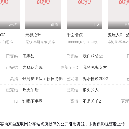
已完结
高清
HD
更
02
无界之环
千面情踪
鬼玩人6：
加布里埃尔·伯恩,朱丽安娜·,玛格丽丝,朗·埃达德,戴斯蒙德·哈灵顿,艾赛亚·华盛顿,卡尔·厄本,艾米莉·布朗宁,阿利克斯·迪米崔德斯
尼尔·马斯克尔,艾略特·提特恩索,卢克·提特恩索,罗伯特·霍布斯,Fiona,Ramsay,Zak,Rowlands,马修·迪伦·罗伯茨,卡米拉·瓦尔德曼,Michael,Richard,卡特里奥娜·安德鲁
Hannah,Reji,Koshy,Kalesh,Ramanand,Arjun,Gopal,Rj,Vijitha,Bitto,Davis,沙菈尤·莫汉,Lali,P.M.,T.,Suresh,Babu,Jaya,Kurup,Mareena,Michael,Kurisingal,Shivaji,Guruvayoor,Nitha,Promy,Aavni,Anjali,Nair,Susheela,Sivaprasad,Noufal,Hussain
已完结
黑寡妇
已完结
我们的父辈
已完结
内华达之瑰
更新至HD
我的见鬼女友
高清
银河护卫队：假日特辑
已完结
鬼水怪谈2002
已完结
热天午后
已完结
消失的人
HD
狂唱下半场
高清
不是羔羊2
更新
容均来自互联网分享站点所提供的公开引用资源，未提供影视资源上传、