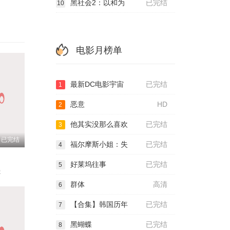
黑社会2：以和为
已完结
10
电影月榜单
最新DC电影宇宙
已完结
1
恶意
HD
2
他其实没那么喜欢
已完结
3
已完结
福尔摩斯小姐：失
已完结
4
好莱坞往事
已完结
5
曼
群体
高清
6
【合集】韩国历年
已完结
7
黑蝴蝶
已完结
8