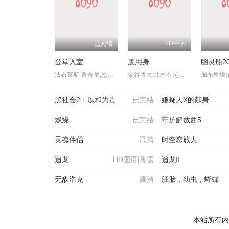
已完结
HD中字
登堂入室
废用身
幽灵船20
法布莱斯·鲁奇尼,恩斯特·吴默埃,克里斯汀·斯科特·托马斯,艾玛纽尔·塞尼耶,德尼·梅诺谢,巴斯蒂安·乌盖托,让-弗朗索瓦·巴尔梅,友兰达·梦露
染谷将太,北村有起哉,泷内公美,广末哲万,中井友望,中村映里子,吉冈睦雄,六平直政
黑社会2：以和为贵
已完结
嫌疑人X的献身
燃烧
已完结
守护解放西5
灵魂伴侣
高清
时空恋旅人
追龙
HD国语|粤语
追龙Ⅱ
无敌浩克
高清
胚胎，幼虫，蝴蝶
本站所有内