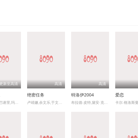
更新至高清
高清
高清
故
绝密任务
特洛伊2004
爱恋
瓦希德·穆巴谢里,玛丽亚姆·阿夫沙里,艾卜拉希姆·阿兹兹,哈迪斯·帕克巴滕,马吉德·帕纳西,穆罕默德·阿里·艾利亚斯梅尔,德尔玛兹·纳加菲,阿菲桑内·纳姆巴蒂,乔治·哈什姆扎德,莉安娜·阿兹兹菲
卢靖姗,余文乐,于文文,蒋璐霞,屈菁菁,张溯哲,朱烁燃,明子煜,褚旭,亮月儿,王飞斐,常丹丹,金丽慧子,潘羞月,朱庭辰,叶彤,凡尼达·宾蒂·伊姆兰,曹操,喻亢,杰布,于晓光,陶慧敏,周惠林,高曙光,王若麟,刘屹宸,基诺,尚馨
布拉德·皮特,黛安·克鲁格,奥兰多·布鲁姆,朱利安·格洛弗,布莱恩·考克斯,内森·琼斯,艾瑞克·巴纳,雅各布·史密斯,罗丝·伯恩,彼得·奥图尔
卡尔·格洛斯