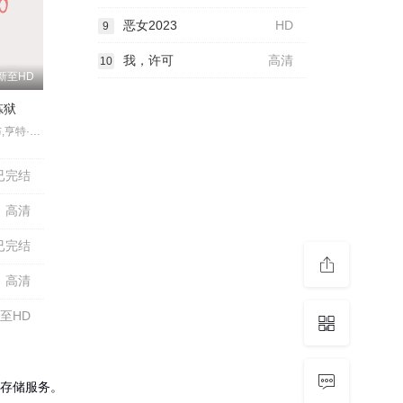
恶女2023
HD
9
我，许可
高清
10
新至HD
炼狱
索海拉·雅各布,亨特·杜汉,卢西安·布坎南,坦蒂·莱特,乔治·普拉尔,埃罗尔·尚德,维克托里·恩杜克韦,莫德·戴维,基努·卡里姆,塔皮瓦·索罗帕,格雷塔·范登布林克
已完结
高清
已完结
高清
至HD
存储服务。