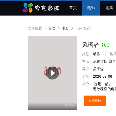
首页
电影
剧集
当前位置
首页
电影
《风语者》
0.0
风语者
类型：
动作
地
主演：
尼古拉斯·凯奇
导演：
吴宇森
更新：
2026-07-06
简介：
这是一部以二
无数秘密的电
立即播放
已完结