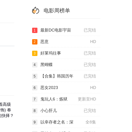
电影周榜单
最新DC电影宇宙
已完结
1
恶意
HD
2
好莱坞往事
已完结
3
黑蝴蝶
已完结
4
【合集】韩国历年
已完结
5
恶女2023
HD
6
鬼玩人6：炼狱
更新至HD
7
着高级
饰) 奉
小心肝儿
已完结
8
的抉择？
以幸存者之名：深
全8集
9