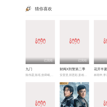
猜你喜欢
已完结
已完结
九门
财阀X刑警第二季
花开半
陈伟霆,陈瑶,曾舜晞,王茂蕾,王奕婷,李乃文,释小龙,应灏铭,季肖冰,胡耘豪,徐正溪,章涛,王祖一,刘畅,杨钧丞,杨昊博,陈鸿锦,吴圣麒,林秋楠,扈帷,雷丰瑞
安普贤,郑恩彩,姜相准,金伸比,俞承豪