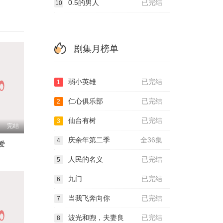
0.5的男人
已完结
10
剧集月榜单
弱小英雄
已完结
1
仁心俱乐部
已完结
2
仙台有树
已完结
3
完结
庆余年第二季
全36集
4
爱
人民的名义
已完结
5
九门
已完结
6
当我飞奔向你
已完结
7
波光和煦，夫妻良
已完结
8