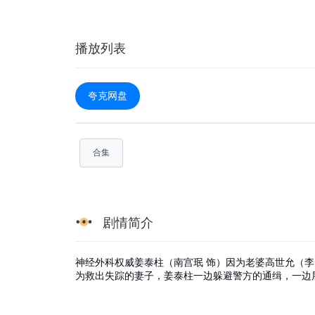
播放列表
夸克网盘
合集
剧情简介
神经外科权威姜泰柱（南宫珉 饰）因为老婆高世允（
为救出失踪的妻子，姜泰柱一边躲避警方的通缉，一边