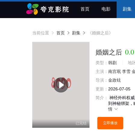
首页
电影
剧集
当前位置
首页
剧集
《婚姻之后》
0.0
婚姻之后
类型：
韩剧
地
主演：
南宫珉
李雪
导演：
金政铉
更新：
2026-07-05
简介：
神经外科权威
到神秘绑架，
情
立即播放
已完结