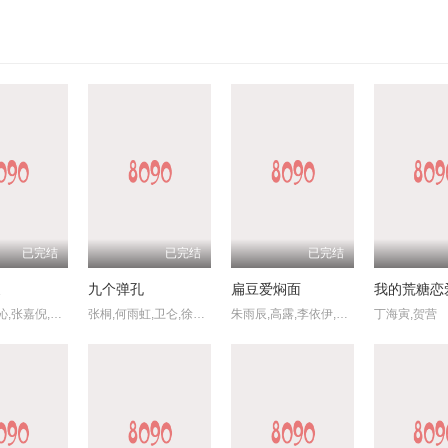
已完结
已完结
已完结
夏
九个弹孔
扁豆爱焖面
我的荒糖恋
林雨申,李沁,张嘉倪,杨洋,苗侨伟,阚清子,马晓灿,尤勇智,归亚蕾,肥龙,戚美珍,房子斌
张桐,何雨虹,卫仑,徐百慧,杨轶,齐奎,孙绍龙,傅亨
朱雨辰,高露,李依伊,宿丹
丁海寅,贺营