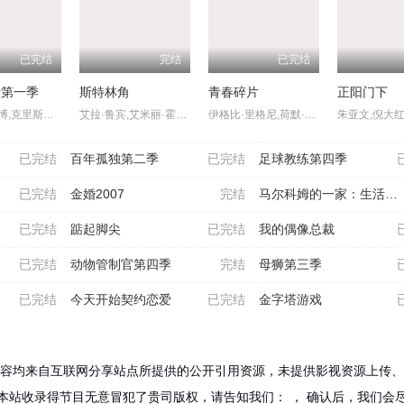
已完结
完结
已完结
情第一季
斯特林角
青春碎片
正阳门下
派珀·佩拉博,克里斯托弗·戈勒姆,卡瑞·玛切特,彼得·盖勒
艾拉·鲁宾,艾米丽·霍菲尔,基恩·鲁法洛,Mabel,Strachan,博·布拉加森,丹尼尔·奎恩-托伊,雅各布·怀特达克-拉瓦,Nikko,Angelo,Hinayo,西德哈特·沙玛,Christopher,Omari,凯蒂·道格拉斯,卢克·艾沃雷多,凯特·惠勒,杰弗里·迪恩·摩根,米西·派勒
伊格比·里格尼,荷默·基尔,格拉汉姆·坎贝尔,韦斯·本特利,埃文·蕾切尔·伍德,凯雅·基伯,海斯·华纳,Jordan,Roth,Sierra,Stoliar,丹尼尔·戴尔,克里斯·康纳,Bella,Valdes,Constantine,Malahias,Cortés,Alexander,Aidan,Skye,Jameson
已完结
百年孤独第二季
已完结
足球教练第四季
已完结
金婚2007
完结
马尔科姆的一家：生活依旧
已完结
踮起脚尖
已完结
我的偶像总裁
已完结
动物管制官第四季
完结
母狮第三季
已完结
今天开始契约恋爱
已完结
金字塔游戏
容均来自互联网分享站点所提供的公开引用资源，未提供影视资源上传、
本站收录得节目无意冒犯了贵司版权，请告知我们：
， 确认后，我们会