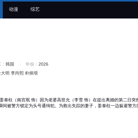
动漫
综艺
区：
韩国
年份：
2026
金大明
李尚熙
朴炳垠
姜泰柱（南宫珉 饰）因为老婆高世允（李雪 饰）在提出离婚的第二日突
瞬间被警方锁定为头号通缉犯。为救出失踪的妻子，姜泰柱一边躲避警方