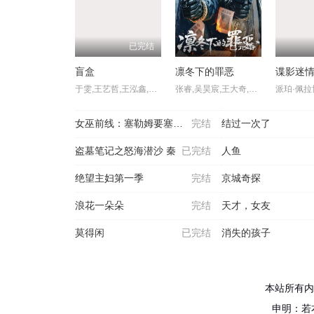
已完结
已完结
盲盒
凛冬下的罪恶
谍影迷
于雯,王艺哲,王泓鑫,卜冠今,孙天宇,加奈那,成岳,杨琼,易梦玲
张睿,吴昊宸,王大奇,孙之鸿,洪冰瑶,肖涵,嘉泽,李蒲赫,左腾云,何磊,王心嫚,李繁,苏宥辰,刘佳萌,洪爽,刘亭希,窦新豪,刘伟峰,刘朔豪,徐章
女巫前线：塞勒姆要塞第三
完结
结过一次了
盗墓笔记之怒海潜沙 秦
已完结
人鱼
绝望主妇第一季
完结
京城奇探
浪花一朵朵
完结
天才，女友
莫得闲
已完结
消失的孩子
本站所有内
申明：若