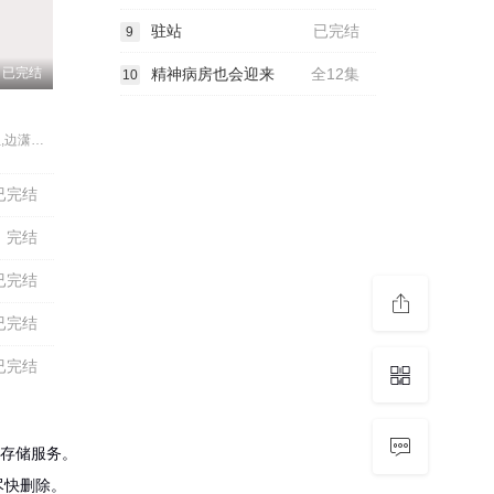
驻站
已完结
9
已完结
精神病房也会迎来
全12集
10
朱亚文,倪大红,边潇潇,李光复,杨立新,李建华,朱铁,迟嘉,李野萍,哈斯高娃,陈思斯,尹馨梓,张晶晶,张莉,范琳琳,谭维亚
已完结
完结
已完结
已完结
已完结
存储服务。
尽快删除。