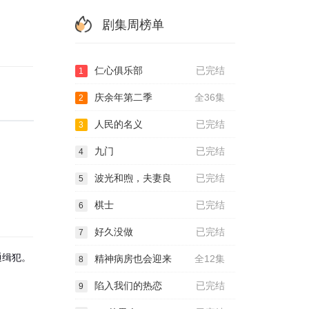
剧集周榜单
仁心俱乐部
已完结
1
庆余年第二季
全36集
2
人民的名义
已完结
3
九门
已完结
4
波光和煦，夫妻良
已完结
5
棋士
已完结
6
好久没做
已完结
7
通缉犯。
精神病房也会迎来
全12集
8
陷入我们的热恋
已完结
9