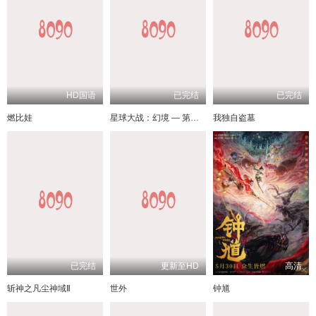
HD国语
已完结
已完结
燃比娃
星球大战：幻境 — 第九个绝地武士
我独自盗墓
已完结
更新至HD
高清
斩神之凡尘神域Ⅱ
世外
钟馗