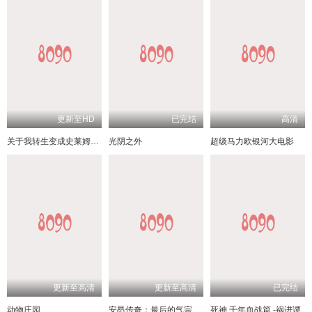
更新至HD
已完结
高清
关于我转生变成史莱姆这档事 苍海之泪篇
光阴之外
超级马力欧银河大电影
更新至高清
更新至高清
已完结
动物庄园
安昂传奇：最后的气宗
死神 千年血战篇 -祸进谭