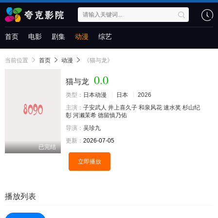
首页
电影
剧集
动漫
综艺
当前位置
首页
动漫
《猫与龙》
0.0
猫与龙
类型：
日本动漫
日本
2026
主演：
子安武人
井上喜久子
和泉风花
速水奖
杉山纪
彰
河濑茉希
德留慎乃佑
导演：
吴珍九
更新：
2026-07-05
已完结
立即播放
播放列表