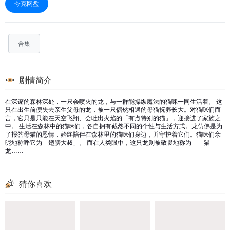
夸克网盘
合集
剧情简介
在深邃的森林深处，一只会喷火的龙，与一群能操纵魔法的猫咪一同生活着。 这
只在出生前便失去亲生父母的龙，被一只偶然相遇的母猫抚养长大。对猫咪们而
言，它只是只能在天空飞翔、会吐出火焰的「有点特别的猫」，迎接进了家族之
中。 生活在森林中的猫咪们，各自拥有截然不同的个性与生活方式。龙仿佛是为
了报答母猫的恩情，始终陪伴在森林里的猫咪们身边，并守护着它们。猫咪们亲
昵地称呼它为「翅膀大叔」。 而在人类眼中，这只龙则被敬畏地称为——猫
龙……
猜你喜欢