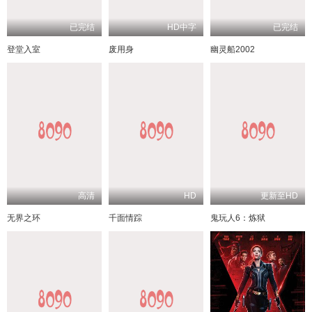
已完结
HD中字
已完结
登堂入室
废用身
幽灵船2002
高清
HD
更新至HD
无界之环
千面情踪
鬼玩人6：炼狱