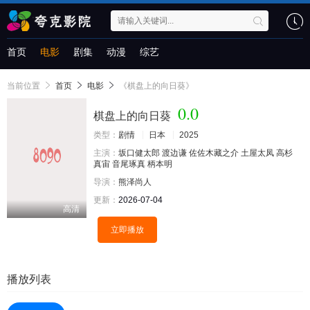
首页
电影
剧集
动漫
综艺
当前位置
首页
电影
《棋盘上的向日葵》
0.0
棋盘上的向日葵
类型：
剧情
日本
2025
主演：
坂口健太郎
渡边谦
佐佐木藏之介
土屋太凤
高杉
真宙
音尾琢真
柄本明
导演：
熊泽尚人
更新：
2026-07-04
高清
立即播放
播放列表