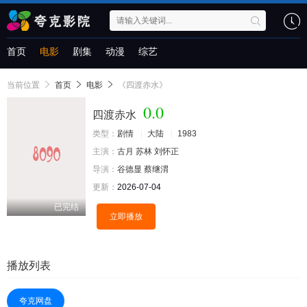
首页
电影
剧集
动漫
综艺
当前位置
首页
电影
《四渡赤水》
0.0
四渡赤水
类型：
剧情
大陆
1983
主演：
古月
苏林
刘怀正
导演：
谷德显
蔡继渭
更新：
2026-07-04
已完结
立即播放
播放列表
夸克网盘