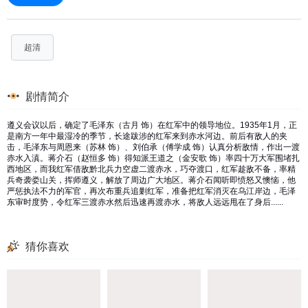
超清
剧情简介
遵义会议以后，确定了毛泽东（古月 饰）在红军中的领导地位。1935年1月，正
是南方一年中最湿冷的季节，长途跋涉的红军来到赤水河边。前后有敌人的夹
击，毛泽东与周恩来（苏林 饰）、刘伯承（傅学成 饰）认真分析敌情，作出一渡
赤水入滇。蒋介石（赵恒多 饰）得知派王道之（金安歌 饰）率四十万大军围堵扎
西地区，而我红军借敌黔北兵力空虚二渡赤水，巧夺渡口，红军趁敌不备，率精
兵奇袭娄山关，挥师遵义，解放了周边广大地区。蒋介石闻听即愤怒又懊恼，他
严惩执法不力的军官，再次布重兵追剿红军，准备把红军消灭在乌江岸边，毛泽
东审时度势，令红军三渡赤水然后迅速再渡赤水，将敌人远远甩在了身后......
猜你喜欢