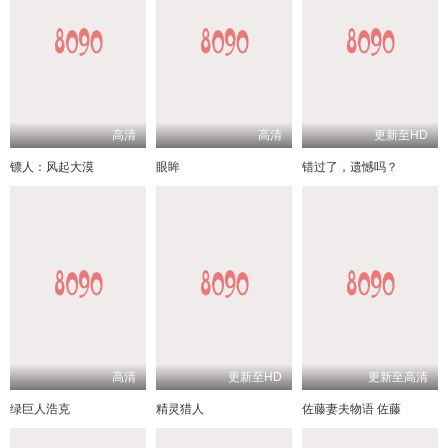
高清
高清
更新至HD
镖人：风起大漠
眼眸
错过了，遗憾吗？
高清
更新至HD
更新至高清
绿巨人浩克
精灵猎人
佐藤妻夫物语 佐藤