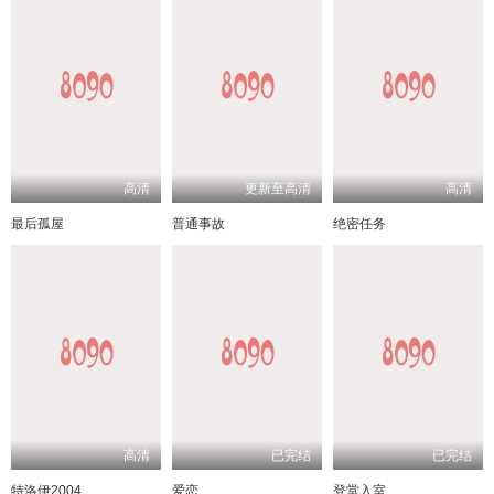
高清
更新至高清
高清
最后孤屋
普通事故
绝密任务
高清
已完结
已完结
特洛伊2004
爱恋
登堂入室