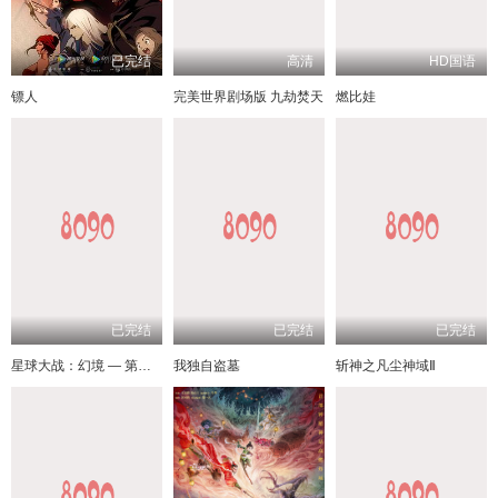
已完结
高清
HD国语
镖人
完美世界剧场版 九劫焚天
燃比娃
已完结
已完结
已完结
星球大战：幻境 — 第九个绝地武士
我独自盗墓
斩神之凡尘神域Ⅱ