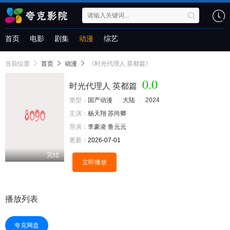
首页
电影
剧集
动漫
综艺
当前位置
首页
动漫
《时光代理人 英都篇》
0.0
时光代理人 英都篇
类型：
国产动漫
大陆
2024
主演：
杨天翔
苏尚卿
导演：
李豪凌
鲁元元
更新：
2026-07-01
完结
立即播放
播放列表
夸克网盘