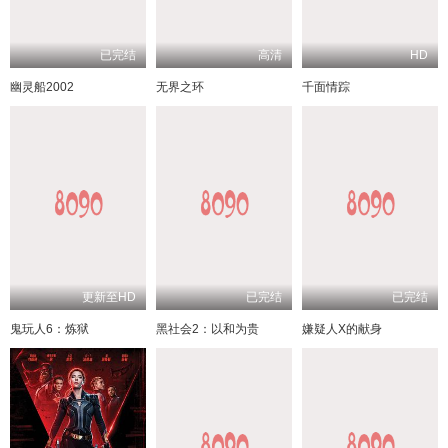
已完结
高清
HD
幽灵船2002
无界之环
千面情踪
更新至HD
已完结
已完结
鬼玩人6：炼狱
黑社会2：以和为贵
嫌疑人X的献身