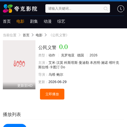
首页
电影
剧集
动漫
综艺
当前位置
首页
电影
《公民义警》
0.0
公民义警
类型：
动作
克罗地亚
德国
2026
主演：
艾米·汉莫
科斯塔斯·曼迪勒
本杰明·施诺
维叶克
斯拉维·卡图汀
Do
导演：
乌维·鲍尔
更新：
2026-06-29
更新至HD
立即播放
播放列表