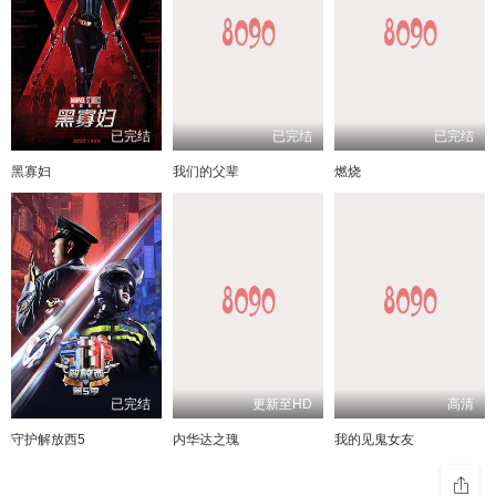
已完结
已完结
已完结
黑寡妇
我们的父辈
燃烧
已完结
更新至HD
高清
守护解放西5
内华达之瑰
我的见鬼女友