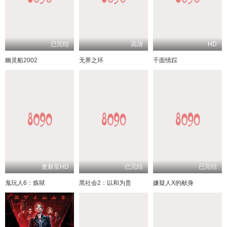
已完结
高清
HD
幽灵船2002
无界之环
千面情踪
更新至HD
已完结
已完结
鬼玩人6：炼狱
黑社会2：以和为贵
嫌疑人X的献身