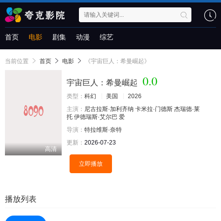
首页
电影
剧集
动漫
综艺
当前位置
首页
电影
《宇宙巨人：希曼崛起》
0.0
宇宙巨人：希曼崛起
类型：
科幻
美国
2026
主演：
尼古拉斯·加利齐纳
卡米拉·门德斯
杰瑞德·莱
托
伊德瑞斯·艾尔巴
爱
导演：
特拉维斯·奈特
更新：
2026-07-23
高清
立即播放
播放列表