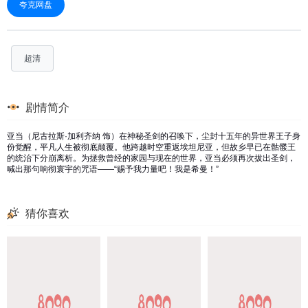
夸克网盘
超清
剧情简介
亚当（尼古拉斯·加利齐纳 饰）在神秘圣剑的召唤下，尘封十五年的异世界王子身
份觉醒，平凡人生被彻底颠覆。他跨越时空重返埃坦尼亚，但故乡早已在骷髅王
的统治下分崩离析。为拯救曾经的家园与现在的世界，亚当必须再次拔出圣剑，
喊出那句响彻寰宇的咒语——“赐予我力量吧！我是希曼！”
猜你喜欢