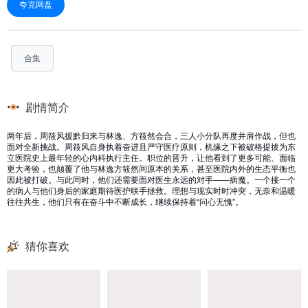
夸克网盘
合集
剧情简介
两年后，周筱风援黔归来与林逸、方筱然会合，三人小分队再度并肩作战，但也
面对全新挑战。周筱风自身执着奋进且严守医疗原则，机缘之下被破格提拔为东
立医院史上最年轻的心内科执行主任。职位的晋升，让他看到了更多可能、面临
更大考验，也颠覆了他与林逸方筱然间原本的关系，甚至医院内外的生态平衡也
因此被打破。与此同时，他们还需要面对医生永远的对手——病魔。一个接一个
的病人与他们身后的家庭期待医护联手拯救。理想与现实时时冲突，无奈和温暖
往往共生，他们只有在奋斗中不断成长，继续保持着“问心无愧”。
猜你喜欢