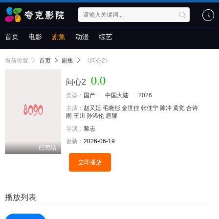
首页
电影
剧集
动漫
综艺
当前位置
首页
剧集
《问心2》
0.0
问心2
类型：
国产
中国大陆
2026
主演：
赵又廷
毛晓彤
金世佳
张佳宁
陈冲
黄觉
合诗
雨
王川
孙浠伦
扈耀
导演：
黎志
更新：
2026-06-19
已完结
立即播放
播放列表