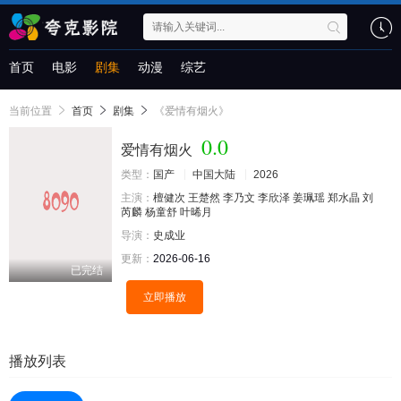
首页
电影
剧集
动漫
综艺
当前位置
首页
剧集
《爱情有烟火》
0.0
爱情有烟火
类型：
国产
中国大陆
2026
主演：
檀健次
王楚然
李乃文
李欣泽
姜珮瑶
郑水晶
刘
芮麟
杨童舒
叶晞月
导演：
史成业
更新：
2026-06-16
已完结
立即播放
播放列表