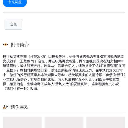
夸克网盘
合集
剧情简介
投行精英李亦非（檀健次 饰）因投资失利，意外与身陷失恋失业双重困境的沪漂
女孩钱菲（王楚然 饰）合租，并在职场再度相遇，两个落魄的灵魂在烟火相伴中
磕磕碰碰，最终甜蜜奔赴。剧集从生活磨合切入，细致描绘了这对“欢喜冤家”在同
一屋檐下针锋相对的爆笑日常，以轻喜剧基调消解现实压力。在平淡的烟火日常
中，傲娇的投行精英李亦非逐渐褪去浮华，感受最真实的人情冷暖；负债“沪漂”钱
菲重拾职场信心，实现自我的成长。两人从最初的互不相让，到低谷中彼此支
撑、相互治愈，生动诠释了成年人“势均力敌”的爱情真谛。 该剧根据红九小说
《我们住在一起》改编。
猜你喜欢