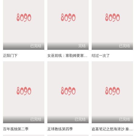
已完结
完结
已完结
正阳门下
女巫前线：塞勒姆要塞第三季
结过一次了
已完结
已完结
已完结
百年孤独第二季
足球教练第四季
盗墓笔记之怒海潜沙 秦岭神树