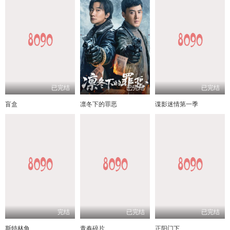
已完结
已完结
已完结
盲盒
凛冬下的罪恶
谍影迷情第一季
完结
已完结
已完结
斯特林角
青春碎片
正阳门下