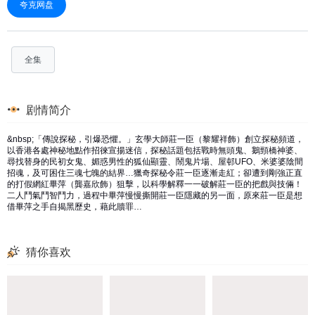
夸克网盘
全集
剧情简介
&nbsp;「傳說探秘，引爆恐懼。」玄學大師莊一臣（黎耀祥飾）創立探秘頻道，
以香港各處神秘地點作招徠宣揚迷信，探秘話題包括戰時無頭鬼、鵝頸橋神婆、
尋找替身的民初女鬼、媚惑男性的狐仙顯靈、鬧鬼片場、屋邨UFO、米婆婆陰間
招魂，及可困住三魂七魄的結界…獵奇探秘令莊一臣逐漸走紅；卻遭到剛強正直
的打假網紅畢萍（龔嘉欣飾）狙擊，以科學解釋一一破解莊一臣的把戲與技倆！
二人鬥氣鬥智鬥力，過程中畢萍慢慢撕開莊一臣隱藏的另一面，原來莊一臣是想
借畢萍之手自揭黑歷史，藉此贖罪…
猜你喜欢