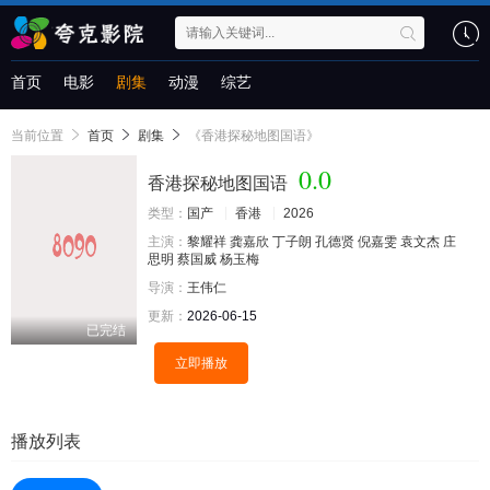
首页
电影
剧集
动漫
综艺
当前位置
首页
剧集
《香港探秘地图国语》
0.0
香港探秘地图国语
类型：
国产
香港
2026
主演：
黎耀祥
龚嘉欣
丁子朗
孔德贤
倪嘉雯
袁文杰
庄
思明
蔡国威
杨玉梅
导演：
王伟仁
更新：
2026-06-15
已完结
立即播放
播放列表