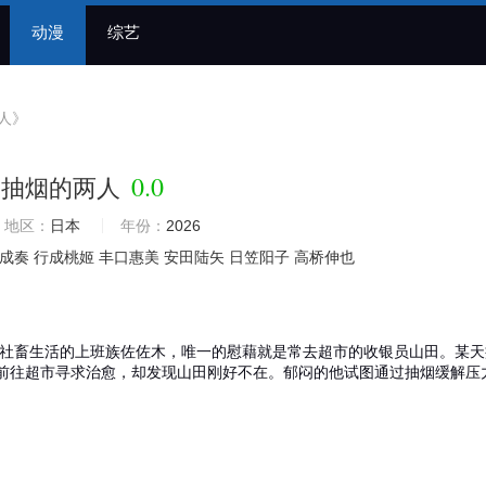
动漫
综艺
人》
0.0
门抽烟的两人
地区：
日本
年份：
2026
成奏
行成桃姬
丰口惠美
安田陆矢
日笠阳子
高桥伸也
畜生活的上班族佐佐木，唯一的慰藉就是常去超市的收银员山田。某天
前往超市寻求治愈，却发现山田刚好不在。郁闷的他试图通过抽烟缓解压