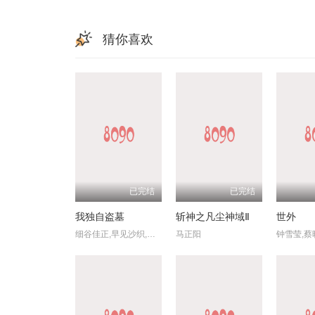
猜你喜欢
已完结
已完结
我独自盗墓
斩神之凡尘神域Ⅱ
世外
细谷佳正,早见沙织,入野自由,诹访部顺一
马正阳