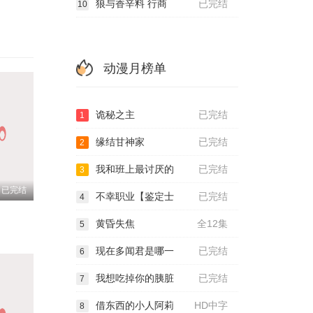
狼与香辛料 行商
已完结
10
动漫月榜单
诡秘之主
已完结
1
缘结甘神家
已完结
2
我和班上最讨厌的
已完结
3
已完结
不幸职业【鉴定士
已完结
4
黄昏失焦
全12集
5
现在多闻君是哪一
已完结
6
我想吃掉你的胰脏
已完结
7
借东西的小人阿莉
HD中字
8