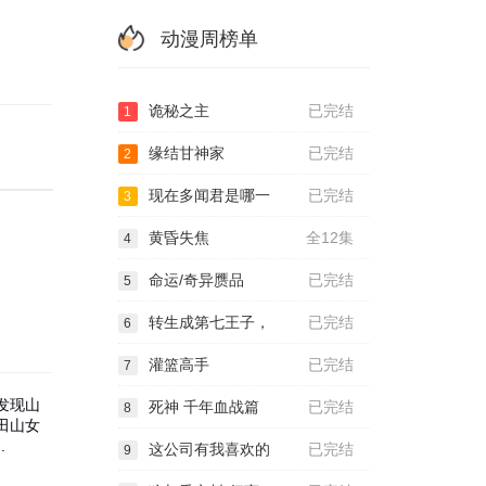
动漫周榜单
诡秘之主
已完结
1
缘结甘神家
已完结
2
现在多闻君是哪一
已完结
3
黄昏失焦
全12集
4
命运/奇异赝品
已完结
5
转生成第七王子，
已完结
6
灌篮高手
已完结
7
发现山
死神 千年血战篇
已完结
8
田山女
.
这公司有我喜欢的
已完结
9