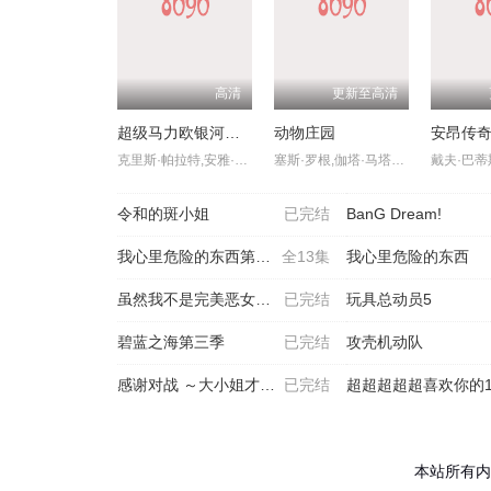
高清
更新至高清
超级马力欧银河大电影
动物庄园
克里斯·帕拉特,安雅·泰勒-乔伊,查理·戴,杰克·布莱克,布丽·拉尔森,本·萨弗迪,唐纳德·格洛弗,科甘-迈克尔·凯,伊萨·雷,凯文·迈克尔·理查德森,路易斯·古兹曼,格伦·鲍威尔,萝珊娜·奥德嘉
塞斯·罗根,伽塔·马塔拉佐,基南·卡尔金,伍迪·哈里森,格伦·克洛斯,史蒂夫·布西密,安迪·瑟金斯,吉姆·帕森斯,凯瑟琳·特纳,拉弗恩·考克斯,伊曼·韦拉尼
令和的斑小姐
已完结
BanG Dream!
我心里危险的东西第二季
全13集
我心里危险的东西
虽然我不是完美恶女～雏宫
已完结
玩具总动员5
碧蓝之海第三季
已完结
攻壳机动队
感谢对战 ～大小姐才不玩
已完结
超超超超超喜欢你的1
本站所有内