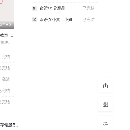
命运/奇异赝品
已完结
9
暗杀女仆冥土小姐
已完结
10
新至HD
剧场版 暗杀教室 大家的时间
福山润,杉田智和,伊藤静,渊上舞,洲崎绫,冈本信彦,逢坂良太,内藤玲,田中美海,矢作纱友里,松浦千惠,佐藤聪美,川边骏,金元寿子,宫下荣治,山谷祥生,水岛大宙,间岛淳司,木村昴,沼仓爱美,斋藤枫子,河原木志穗,日野未步,植田佳奈,浅沼晋太郎,高桥伸也,原泽晃绮,诹访彩花,下妻由幸,藤田咲,绪方惠美,井上喜久子,铃代纱弓,金泽舞,梅原裕一郎,山口胜平,山路和弘
完结
已完结
高清
已完结
已完结
存储服务。