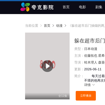
首页
电影
剧集
当前位置
首页
动漫
《躲在超市后门抽烟的两
躲在超市后
类型：
日本动漫
主演：
佐藤拓也
星希
导演：
铃木理人
森葵
更新：
2026-06-11
简介：
每天过着社
不堪的他再次
详情
立即播放
全12集