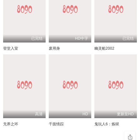
已完结
HD中字
已完结
登堂入室
废用身
幽灵船2002
高清
HD
更新至HD
无界之环
千面情踪
鬼玩人6：炼狱