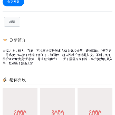
夸克网盘
超清
剧情简介
大漠之上，镖人、官府、西域五大家族等多方势力盘根错节、暗潮涌动。“天字第
二号逃犯”刀马接下特殊押镖任务，和同伴一起从西域护镖远赴长安。不料，他们
的护送对象竟是“天字第一号逃犯”知世郎……天下熙熙皆为利来，各方势力闻风入
局，抢镖厮杀接连上演……
猜你喜欢