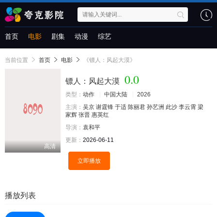
首页
电影
剧集
动漫
综艺
当前位置
首页
电影
《镖人：风起大漠》
0.0
镖人：风起大漠
类型：
动作
中国大陆
2026
主演：
吴京
谢霆锋
于适
陈丽君
孙艺洲
此沙
李云霄
梁
家辉
张晋
惠英红
导演：
袁和平
更新：
2026-06-11
高清
立即播放
播放列表