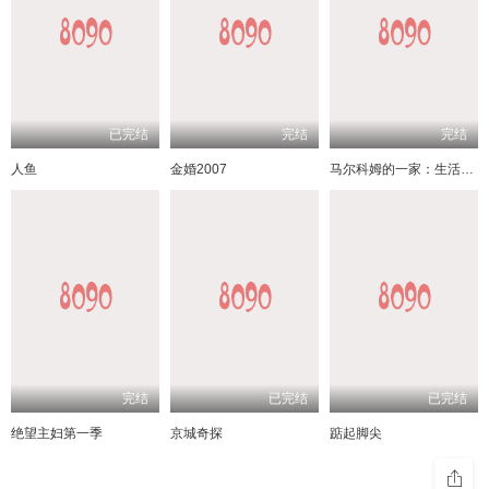
已完结
完结
完结
人鱼
金婚2007
马尔科姆的一家：生活依旧不公
完结
已完结
已完结
绝望主妇第一季
京城奇探
踮起脚尖