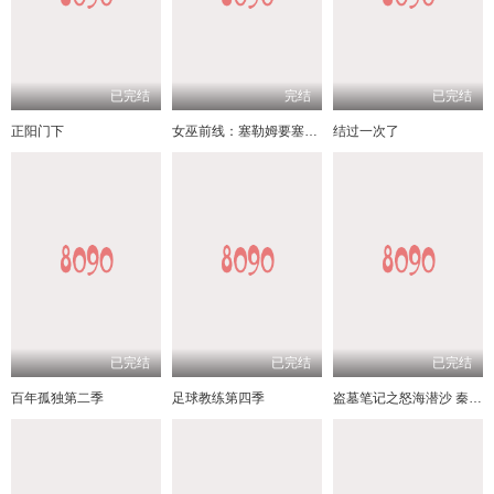
已完结
完结
已完结
正阳门下
女巫前线：塞勒姆要塞第三季
结过一次了
已完结
已完结
已完结
百年孤独第二季
足球教练第四季
盗墓笔记之怒海潜沙 秦岭神树