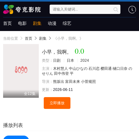
首页
电影
剧集
动漫
综艺
当前位置
首页
剧集
《小早，我啊。》
0.0
小早，我啊。
类型：
日剧
日本
2024
主演：
木村慧人
中山ひなの
石川恋
樱田通
樋口日奈
の
せりん
田中伟登
平
导演：
熊坂出
富田未来
小菅规照
更新：
2026-06-11
全12集
立即播放
播放列表