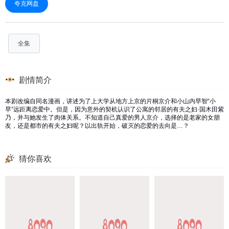
夸克网盘
全集
剧情简介
本剧改编自同名漫画，讲述为了上大学从地方上京的片桐京介和小山内早智“小
早”远距离恋爱中。但是，因为意外的契机认识了公寓的邻居的有夫之妇·国木田紫
乃，并与她发生了肉体关系。不知道自己真爱的男人京介，选择的是老家的女朋
友，还是都市的有夫之妇呢？以出轨开始，破灭的恋爱的去向是…？
猜你喜欢