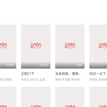
已完结
已完结
完结
片
正阳门下
女巫前线：塞勒姆要塞第三季
结过一次了
伊格比·里格尼,荷默·基尔,格拉汉姆·坎贝尔,韦斯·本特利,埃文·蕾切尔·伍德,凯雅·基伯,海斯·华纳,Jordan,Roth,Sierra,Stoliar,丹尼尔·戴尔,克里斯·康纳,Bella,Valdes,Constantine,Malahias,Cortés,Alexander,Aidan,Skye,Jameson
朱亚文,倪大红,边潇潇,李光复,杨立新,李建华,朱铁,迟嘉,李野萍,哈斯高娃,陈思斯,尹馨梓,张晶晶,张莉,范琳琳,谭维亚
泰勒·辛克森,埃玛利亚·霍尔姆,德米特里亚·麦金尼,杰西卡·萨顿,阿什利·妮可·威廉姆斯,琳·勒内