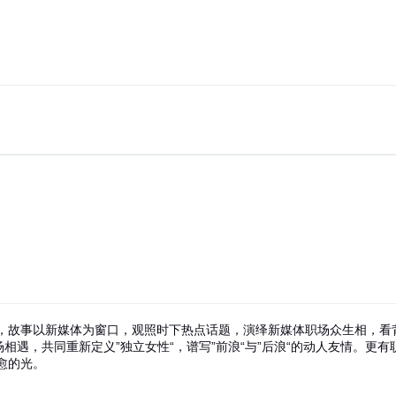
，故事以新媒体为窗口，观照时下热点话题，演绎新媒体职场众生相，看
相遇，共同重新定义”独立女性“，谱写”前浪“与”后浪“的动人友情。更有
愈的光。