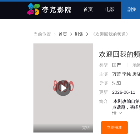
首页
电影
剧集
当前位置
首页
剧集
《欢迎回我的频道》
欢迎回我的
类型：
国产
地
主演：
万茜
李纯
唐
导演：
沈阳
更新：
2026-06-11
简介：
本剧改编自第
点话题，演绎
情
立即播放
完结