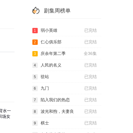
剧集周榜单
弱小英雄
已完结
1
仁心俱乐部
已完结
2
庆余年第二季
全36集
3
人民的名义
已完结
4
驻站
已完结
5
九门
已完结
6
陷入我们的热恋
已完结
7
背水一
波光和煦，夫妻良
已完结
8
职场女
棋士
已完结
9