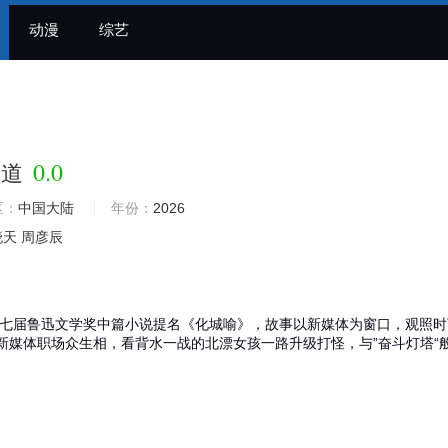
动漫
综艺
0.0
频道
区：
中国大陆
年份：
2026
晓天
周彦辰
七届鲁迅文学奖中篇小说提名《化城喻》，故事以新媒体为窗口，观照时
新媒体职场众生相，看背水一战的北漂女孩一路升级打怪，与”奋斗灯塔“