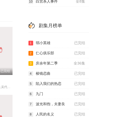
白宫杀人事件
全8集
10
剧集月榜单
弱小英雄
已完结
1
仁心俱乐部
已完结
2
庆余年第二季
全36集
3
已完结
棱镜恋曲
已完结
4
陷入我们的热恋
已完结
5
李珉廷,李相烨,吴代焕,吴允儿,李初熙
九门
已完结
6
波光和煦，夫妻良
已完结
7
人民的名义
已完结
8