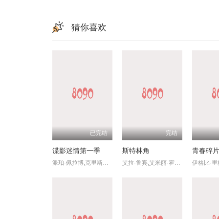
猜你喜欢
已完结
完结
谍影迷情第一季
斯特林角
青春碎
派珀·佩拉博,克里斯托弗·戈勒姆,卡瑞·玛切特,彼得·盖勒
艾拉·鲁宾,艾米丽·霍菲尔,基恩·鲁法洛,Mabel,Strachan,博·布拉加森,丹尼尔·奎恩-托伊,雅各布·怀特达克-拉瓦,Nikko,Angelo,Hinayo,西德哈特·沙玛,Christopher,Omari,凯蒂·道格拉斯,卢克·艾沃雷多,凯特·惠勒,杰弗里·迪恩·摩根,米西·派勒