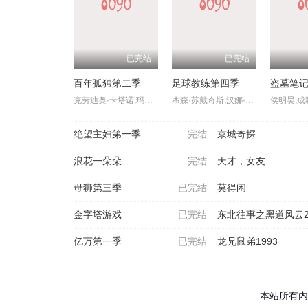
已完结
已完结
百年孤独第二季
足球教练第四季
克劳迪奥·卡塔诺,玛莉达·索托,罗兰·索菲亚,阿基玛,维尼亚·马查多,赫苏斯-雷耶斯,戴里斯·范·格里肯,Rubén,Alberto,Prado,Restrepo,Rashed,Estefenn,安立奎·波维达,路易斯·费尔南多·吉尔,安吉拉·杜阿尔特,Cecilia,Ramírez,Leonardo,Aldana,De,Hoyos,Johanna,Angulo
杰森·苏戴奇斯,汉娜·沃丁厄姆,朱诺·坦普尔,布雷特·戈德斯坦,杰里米·斯威夫特,布兰登·亨特,塔尼娅·雷诺兹,裘德·马克,费伊·马赛,雷克斯·海耶斯,艾斯林·沙基,艾比·赫恩,格兰特·菲利,索菲·西蒙特,克莱尔·阿什顿,米歇尔·戴维森,尼尔·多德森-哈托
绝望主妇第一季
完结
京城奇探
浪花一朵朵
完结
天才，女友
母狮第三季
已完结
莫得闲
金字塔游戏
已完结
东北往事之黑道风云20
亿万第一季
已完结
龙兄鼠弟1993
本站所有内