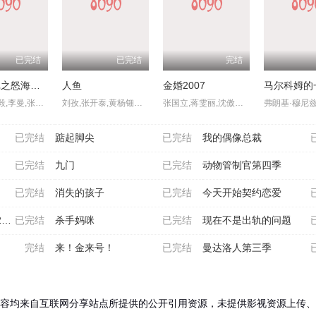
已完结
已完结
完结
盗墓笔记之怒海潜沙 秦岭神树
人鱼
金婚2007
侯明昊,成毅,李曼,张博宇
刘孜,张开泰,黄杨钿甜,董勇,张帆,陈创,何思甜,张棪琰,罗海琼,是安,赵健,段钰,董向荣,薛佳凝,方晓东,李庆誉,张译文
张国立,蒋雯丽,沈傲君,林永健,苗乙乙,王海燕,李菁菁,王雷,于明加,彭心宜,王彩平,张晓龙,严敏裘,冯雷,赵秦,贺刚,于滨,张英,普超英,丁勇岱,赵丽颖,陈星旭
已完结
踮起脚尖
已完结
我的偶像总裁
已完结
九门
已完结
动物管制官第四季
已完结
消失的孩子
已完结
今天开始契约恋爱
年
已完结
杀手妈咪
已完结
现在不是出轨的问题
完结
来！金来号！
已完结
曼达洛人第三季
容均来自互联网分享站点所提供的公开引用资源，未提供影视资源上传、