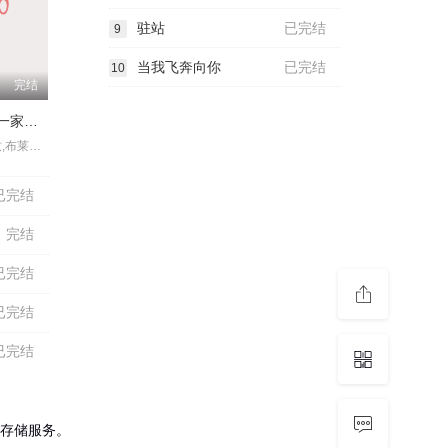
驻站
已完结
9
当我飞奔向你
已完结
10
完结
马尔科姆的一家：生活依旧不公
弗朗基·穆尼兹,布莱恩·克兰斯顿,简·卡兹玛拉克,卡勒布·埃尔斯沃斯·克拉克,克雷格·拉马尔·特雷勒,托德·吉贝哈恩,克里斯托弗·马斯特森,贾斯汀·贝菲尔德,德鲁·鲍威尔,艾米·科利加多,米根·费伊,琪亚娜·玛黛拉,Sari,Mercer,约翰·马歇尔·琼斯,Anthony,Timpano,沃恩·穆雷,杰特·克莱恩,埃里克·高,基利·卡斯滕,Neil,Charlesworth
已完结
完结
已完结
已完结
已完结
存储服务。