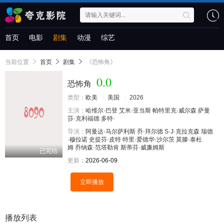
首页
电影
剧集
动漫
综艺
当前位置
首页
剧集
《恐怖角》
0.0
恐怖角
类型：
欧美
美国
2026
主演：
哈维尔·巴登
艾米·亚当斯
帕特里克·威尔森
萨曼
莎·克利福德
多特·
导演：
阿曼达·马尔萨利斯
乔·拜尔德
S·J·克拉克森
瑞德
·穆拉诺
史提芬·皮特
特里·爱德华·沙尔茨
莫滕·泰杜
姆
乔纳森·范塔勒肯
斯蒂芬·威廉姆斯
已完结
更新：
2026-06-09
立即播放
播放列表