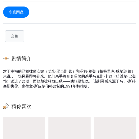
夸克网盘
合集
剧情简介
对于幸福的已婚律师安娜（艾米·亚当斯 饰）和汤姆·鲍登（帕特里克·威尔逊 饰）
来说，一场风暴即将到来。他们亲手将臭名昭著的杀手马克斯·卡迪（哈维尔·巴登
饰）送进了监狱，而他却被释放出狱——他想要复仇。 该剧灵感来源于马丁·斯科
塞斯执导、史蒂文·斯皮尔伯格监制的1991年翻拍版。
猜你喜欢