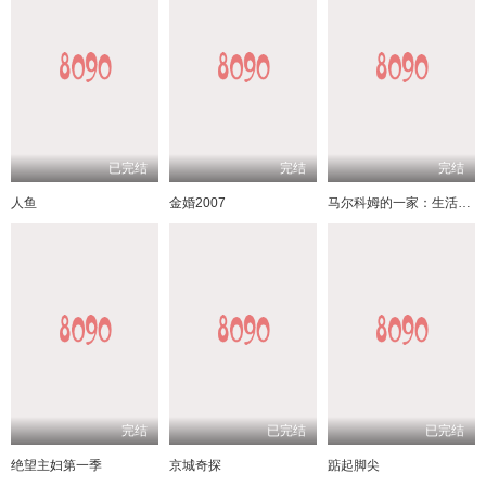
已完结
完结
完结
人鱼
金婚2007
马尔科姆的一家：生活依旧不公
完结
已完结
已完结
绝望主妇第一季
京城奇探
踮起脚尖