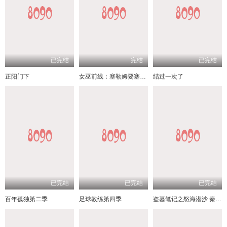
已完结
完结
已完结
正阳门下
女巫前线：塞勒姆要塞第三季
结过一次了
已完结
已完结
已完结
百年孤独第二季
足球教练第四季
盗墓笔记之怒海潜沙 秦岭神树