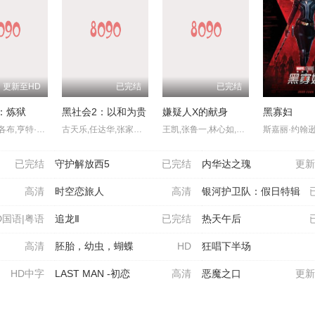
更新至HD
已完结
已完结
：炼狱
黑社会2：以和为贵
嫌疑人X的献身
黑寡妇
索海拉·雅各布,亨特·杜汉,卢西安·布坎南,坦蒂·莱特,乔治·普拉尔,埃罗尔·尚德,维克托里·恩杜克韦,莫德·戴维,基努·卡里姆,塔皮瓦·索罗帕,格雷塔·范登布林克
古天乐,任达华,张家辉,林家栋,王天林,林雪,安志杰,郑浩南,张兆辉,谭炳文,尤勇智,潘月彤,张武孝,元彬,莫醒麟,李日升,黄思恩,徐忠信,罗强,赵志诚,罗靖庭,唐培中,张荣祥,张志平,陈绍佳,周建军,李发源,陈桂芬,樊文杰,凌振帮,余袁稳
王凯,张鲁一,林心如,叶祖新,丁冠森,邓恩熙,成泰燊,赵阳,侯明昊,焉栩嘉,任熙青,李炳易,李宏,赵燕国彰
已完结
守护解放西5
已完结
内华达之瑰
更新
高清
时空恋旅人
高清
银河护卫队：假日特辑
D国语|粤语
追龙Ⅱ
已完结
热天午后
高清
胚胎，幼虫，蝴蝶
HD
狂唱下半场
HD中字
LAST MAN -初恋
高清
恶魔之口
更新