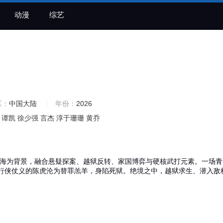
动漫
综艺
区：
中国大陆
年份：
2026
谭凯
徐少强
言杰
淳于珊珊
黄乔
海为背景，融合悬疑探案、越狱反转、家国博弈与硬核武打元素。一场青
行侠仗义的陈虎沦为替罪羔羊，身陷死狱。绝境之中，越狱求生、潜入敌