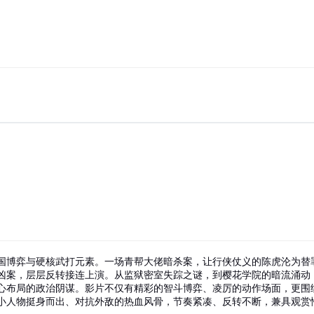
国博弈与硬核武打元素。一场青帮大佬暗杀案，让行侠仗义的陈虎沦为替
凶案，层层反转接连上演。从监狱密室失踪之谜，到樱花学院的暗流涌动
心布局的政治阴谋。影片不仅有精彩的智斗博弈、凌厉的动作场面，更围
小人物挺身而出、对抗外敌的热血风骨，节奏紧凑、反转不断，兼具观赏