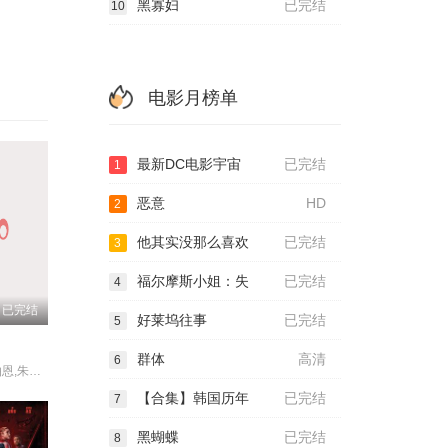
黑寡妇
已完结
10
电影月榜单
最新DC电影宇宙
已完结
1
恶意
HD
2
他其实没那么喜欢
已完结
3
福尔摩斯小姐：失
已完结
4
已完结
好莱坞往事
已完结
5
群体
高清
6
加布里埃尔·伯恩,朱丽安娜·,玛格丽丝,朗·埃达德,戴斯蒙德·哈灵顿,艾赛亚·华盛顿,卡尔·厄本,艾米莉·布朗宁,阿利克斯·迪米崔德斯
【合集】韩国历年
已完结
7
黑蝴蝶
已完结
8