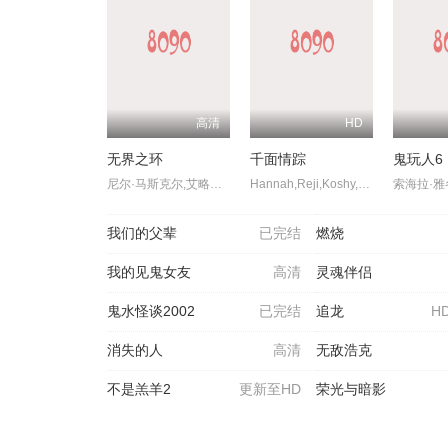
高清
HD
无界之环
千面情踪
鬼玩人6
尼尔·马斯克尔,艾略特·提特恩索,卢克·提特恩索,罗伯特·霍布斯,Fiona,Ramsay,Zak,Rowlands,马修·迪伦·罗伯茨,卡米拉·瓦尔德曼,Michael,Richard,卡特里奥娜·安德鲁
Hannah,Reji,Koshy,Kalesh,Ramanand,Arjun,Gopal,Rj,Vijitha,Bitto,Davis,沙菈尤·莫汉,Lali,P.M.,T.,Suresh,Babu,Jaya,Kurup,Mareena,Michael,Kurisingal,Shivaji,Guruvayoor,Nitha,Promy,Aavni,Anjali,Nair,Susheela,Sivaprasad,Noufal,Hussain
我们的父辈
已完结
燃烧
我的见鬼女友
高清
灵魂伴侣
鬼水怪谈2002
已完结
追龙
H
消失的人
高清
无敌浩克
不是羔羊2
更新至HD
荣光与暗影