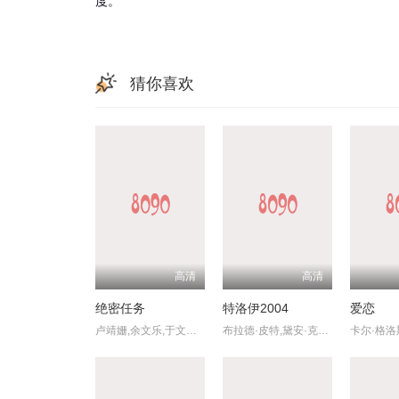
度。
猜你喜欢
高清
高清
绝密任务
特洛伊2004
爱恋
卢靖姗,余文乐,于文文,蒋璐霞,屈菁菁,张溯哲,朱烁燃,明子煜,褚旭,亮月儿,王飞斐,常丹丹,金丽慧子,潘羞月,朱庭辰,叶彤,凡尼达·宾蒂·伊姆兰,曹操,喻亢,杰布,于晓光,陶慧敏,周惠林,高曙光,王若麟,刘屹宸,基诺,尚馨
布拉德·皮特,黛安·克鲁格,奥兰多·布鲁姆,朱利安·格洛弗,布莱恩·考克斯,内森·琼斯,艾瑞克·巴纳,雅各布·史密斯,罗丝·伯恩,彼得·奥图尔
卡尔·格洛