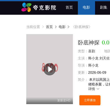
首页
电影
剧集
当前位置
首页
电影
《卧底神探》
0.0
卧底神探
类型：
喜剧
地
主演：
释小龙
刘天佐
导演：
释小龙
更新：
2026-06-09
简介：
本片以民国上
佬暗杀案，让
详情
立即播放
更新至HD