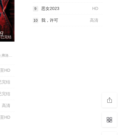
恶女2023
HD
9
我，许可
高清
10
已完结
斯嘉丽·约翰逊,弗洛伦丝·皮尤,蕾切尔·薇兹,大卫·哈伯,雷·温斯顿,艾尔·安德森,维奥莱特·麦格劳,O·T·法格本,威廉·赫特,欧嘉·柯瑞兰寇,赖恩·基拉·阿姆斯特朗,利亚尼·塞缪尔,米歇尔·李,刘易斯·扬,C·C·斯密伏,南娜·布朗德尔,西蒙娜·齐夫科夫斯卡,谢娜·韦斯特,克劳迪娅·海因茨,露西·詹·穆雷,乔治亚·柯蒂斯,约恩·巴特勒,库尔特·岳,奥利维尔·里希特斯,安得烈·拜伦,卡利·内勒,罗伯特·普拉尔戈,贾辛特·布兰肯希普,乔希·亨利,阿里娅·布鲁克斯,查德维克·博斯曼,汤姆·希德勒斯顿,泰·赫
至HD
已完结
已完结
高清
至HD