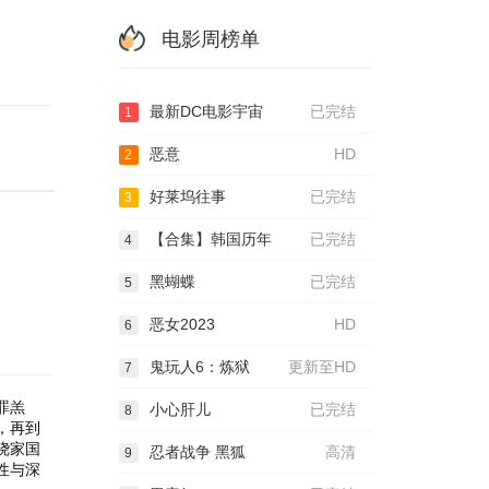
电影周榜单
最新DC电影宇宙
已完结
1
恶意
HD
2
好莱坞往事
已完结
3
【合集】韩国历年
已完结
4
黑蝴蝶
已完结
5
恶女2023
HD
6
鬼玩人6：炼狱
更新至HD
7
罪羔
小心肝儿
已完结
8
，再到
绕家国
忍者战争 黑狐
高清
9
性与深