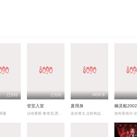
已完结
已完结
HD中字
登堂入室
废用身
幽灵船2002
斯曼
法布莱斯·鲁奇尼,恩斯特·吴默埃,克里斯汀·斯科特·托马斯,艾玛纽尔·塞尼耶,德尼·梅诺谢,巴斯蒂安·乌盖托,让-弗朗索瓦·巴尔梅,友兰达·梦露
染谷将太,北村有起哉,泷内公美,广末哲万,中井友望,中村映里子,吉冈睦雄,六平直政