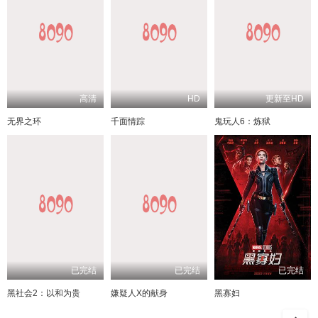
高清
HD
更新至HD
无界之环
千面情踪
鬼玩人6：炼狱
已完结
已完结
已完结
黑社会2：以和为贵
嫌疑人X的献身
黑寡妇