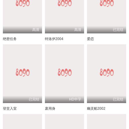
高清
高清
已完结
绝密任务
特洛伊2004
爱恋
已完结
HD中字
已完结
登堂入室
废用身
幽灵船2002