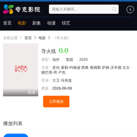
首页
电影
剧集
动漫
综艺
当前位置
首页
电影
《导火线》
0.0
导火线
类型：
动作
英国
2025
主演：
亚伦·泰勒-约翰逊
西奥·詹姆斯
萨姆·沃辛顿
古古·
姆巴塔-劳
卢克
导演：
大卫·马肯兹
更新：
2026-06-09
高清
立即播放
播放列表