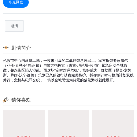
夸克网盘
超清
剧情简介
伦敦市中心的建筑工地，一枚未引爆的二战炸弹意外出土。军方拆弹专家威尔
（亚伦·泰勒-约翰逊 饰）与警方指挥官（古古·玛芭塔-劳 饰）紧急启动全城疏
散，整座街区陷入混乱。而这场“定时炸弹危机”，恰好成为一群劫匪（提奥·詹姆
斯、萨姆·沃辛顿 饰）策划已久的银行劫案完美掩护。拆弹倒计时与抢劫计划双线
并行，危机与犯罪交织，一场以全城恐慌为背景的猫鼠游戏就此展开。
猜你喜欢