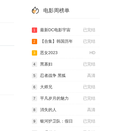
电影周榜单
最新DC电影宇宙
已完结
1
【合集】韩国历年
已完结
2
恶女2023
HD
3
黑寡妇
已完结
4
忍者战争 黑狐
高清
5
大师兄
已完结
6
平凡岁月的魅力
已完结
7
消失的人
高清
8
银河护卫队：假日
已完结
9