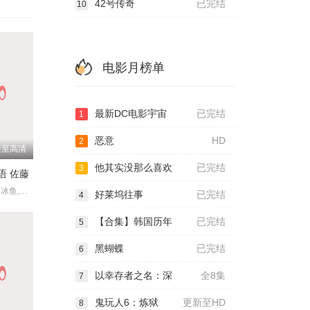
42号传奇
已完结
10
电影月榜单
最新DC电影宇宙
已完结
1
恶意
HD
2
新至高清
他其实没那么喜欢
已完结
3
语 佐藤
岸井雪乃,宫泽冰鱼,藤原樱,三浦獠太,田村健太郎,前原滉,山本浩司,八木亚希子,中岛步,佐佐木希,田岛令子,柳原晴郎
好莱坞往事
已完结
4
【合集】韩国历年
已完结
5
黑蝴蝶
已完结
6
以幸存者之名：深
全8集
7
鬼玩人6：炼狱
更新至HD
8