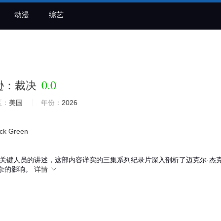
动漫
综艺
》
0.0
逊：裁决
区：
美国
年份：
2026
ck
Green
关键人员的讲述，这部内容详实的三集系列纪录片深入剖析了迈克尔·杰
杂的影响。
详情