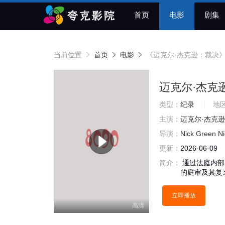
首页
电影
剧集
当前位置
首页
电影
《迈克尔·杰克逊：裁决
迈克尔·杰克
类型：
纪录
地
主演：
迈克尔·杰克逊
导演：
Nick
Green
Ni
更新：
2026-06-09
简介：
通过法庭内部
的庭审及其复
立即播放
高清