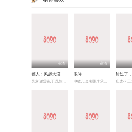
高清
高清
镖人：风起大漠
眼眸
错过了
吴京,谢霆锋,于适,陈丽君,孙艺洲,此沙,李云霄,梁家辉,张晋,惠英红,张译,李连杰,刘耀文,熊瑾怡,莒谦朗,白那日苏,梁壁荧,文俊辉,董思成,林秋楠,景瓷,张艺泷,李嘉辉,寇占文,代乐乐,释彦能,徐向东,淳于珊珊,孟鹤堂,于荣光,陈少熙,赵箭,袁和平
申敏儿,金南熙,李承勇,金英雅