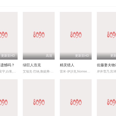
更新至HD
高清
更新至HD
更
，遗憾吗？
绿巨人浩克
精灵猎人
佐藤妻夫物
庄达菲,王安宇,白客,敖子逸,赵佳丽,周澄奥,陈昊宇,黄子琪,吴汉坤,孙嘉灵,泰乐
艾瑞克·巴纳,詹妮弗·康纳利,山姆·艾里奥特,乔什·卢卡斯,尼克·诺特,保罗·克塞,卡拉·布欧诺,托德·特森,凯文·兰金,西利亚·维斯顿,迈克·埃尔文,卢·弗里基诺,斯坦·李,雷吉·戴维斯,克雷格·达蒙,杰弗里·斯科特,雷吉娜·麦基·雷德翁,金大贤,达尼爱拉·库恩
雷米·伊沙克,Norreen,Iman,吕杨,Alicia,Amin