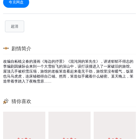
夸克网盘
超清
剧情简介
改编自柘植义春的漫画《海边的抒景》《混沌洞的笨先生》，讲述郁郁不得志的
李编剧因缘际会来到一个大雪纷飞的深山中，误打误撞进入了一家破旧的旅馆。
屋顶几乎被积雪压塌，旅馆的老板笨造看起来毫无干劲，旅馆里没有暖气，饭菜
也马马虎虎，连床铺都得自己铺。然而，笨造似乎藏着什么秘密。某天晚上，笨
造带着李踏入了夜晚雪原……
猜你喜欢