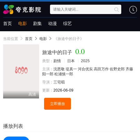
首页
电影
剧集
动漫
综艺
当前位置
首页
电影
《旅途中的日子》
0.0
旅途中的日子
类型：
剧情
日本
2025
主演：
沈恩敬
堤真一
河合优实
高田万作
佐野史郎
齐藤
阳一郎
松浦慎一郎
导演：
三宅唱
更新：
2026-06-09
高清
立即播放
播放列表