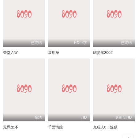
已完结
HD中字
已完结
登堂入室
废用身
幽灵船2002
高清
HD
更新至HD
无界之环
千面情踪
鬼玩人6：炼狱