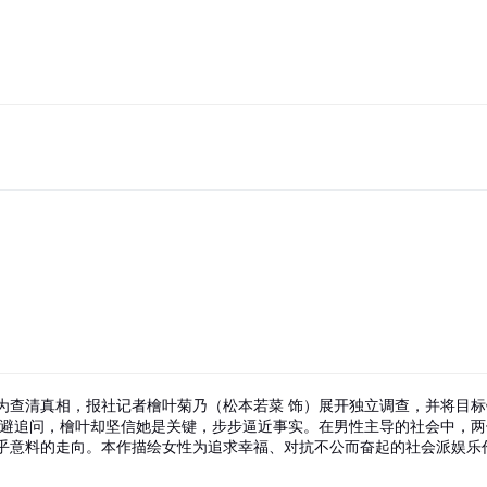
为查清真相，报社记者檜叶菊乃（松本若菜 饰）展开独立调查，并将目标
回避追问，檜叶却坚信她是关键，步步逼近事实。在男性主导的社会中，两
乎意料的走向。本作描绘女性为追求幸福、对抗不公而奋起的社会派娱乐