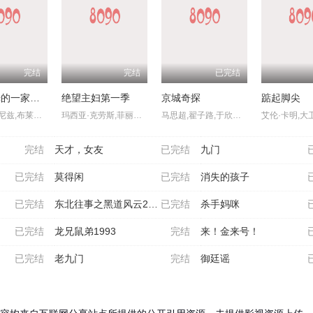
完结
完结
已完结
马尔科姆的一家：生活依旧不公
绝望主妇第一季
京城奇探
踮起脚尖
弗朗基·穆尼兹,布莱恩·克兰斯顿,简·卡兹玛拉克,卡勒布·埃尔斯沃斯·克拉克,克雷格·拉马尔·特雷勒,托德·吉贝哈恩,克里斯托弗·马斯特森,贾斯汀·贝菲尔德,德鲁·鲍威尔,艾米·科利加多,米根·费伊,琪亚娜·玛黛拉,Sari,Mercer,约翰·马歇尔·琼斯,Anthony,Timpano,沃恩·穆雷,杰特·克莱恩,埃里克·高,基利·卡斯滕,Neil,Charlesworth
玛西亚·克劳斯,菲丽西提·霍夫曼,伊娃·朗格利亚,马克·摩斯,詹姆斯·丹顿,布兰达·斯特朗,特丽·哈彻,尼科莱特·谢里丹
马思超,翟子路,于欣禾,王策,冯雷,小爱,杨凯程,春夏,陈意涵,周九良,孟鹤堂,范湉湉
完结
天才，女友
已完结
九门
已完结
莫得闲
已完结
消失的孩子
已完结
东北往事之黑道风云20年
已完结
杀手妈咪
已完结
龙兄鼠弟1993
完结
来！金来号！
已完结
老九门
完结
御廷谣