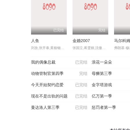
已完结
完结
人鱼
金婚2007
刘孜,张开泰,黄杨钿甜,董勇,张帆,陈创,何思甜,张棪琰,罗海琼,是安,赵健,段钰,董向荣,薛佳凝,方晓东,李庆誉,张译文
张国立,蒋雯丽,沈傲君,林永健,苗乙乙,王海燕,李菁菁,王雷,于明加,彭心宜,王彩平,张晓龙,严敏裘,冯雷,赵秦,贺刚,于滨,张英,普超英,丁勇岱,赵丽颖,陈星旭
我的偶像总裁
已完结
浪花一朵朵
动物管制官第四季
完结
母狮第三季
今天开始契约恋爱
已完结
金字塔游戏
现在不是出轨的问题
已完结
亿万第一季
曼达洛人第三季
已完结
惩罚者第一季