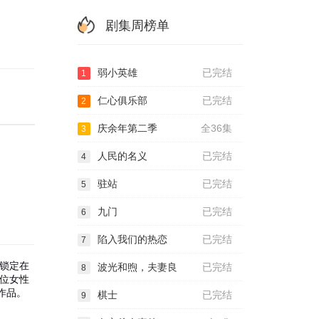
剧集周榜单
弱小英雄
已完结
1
仁心俱乐部
已完结
2
庆余年第二季
全36集
3
人民的名义
已完结
4
驻站
已完结
5
九门
已完结
6
陷入我们的热恋
已完结
7
锁定在
波光和煦，夫妻良
已完结
8
位女性
作品。
棋士
已完结
9