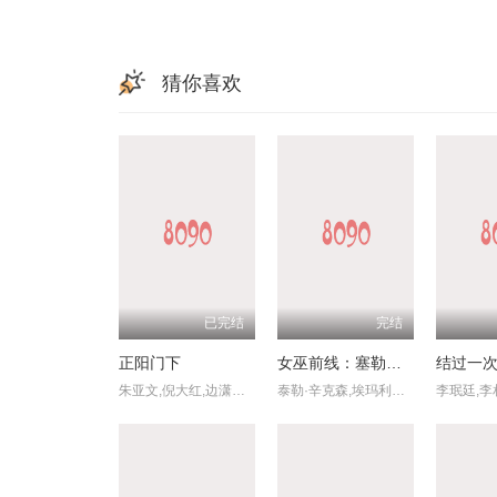
猜你喜欢
已完结
完结
正阳门下
女巫前线：塞勒姆要塞第三季
结过一
朱亚文,倪大红,边潇潇,李光复,杨立新,李建华,朱铁,迟嘉,李野萍,哈斯高娃,陈思斯,尹馨梓,张晶晶,张莉,范琳琳,谭维亚
泰勒·辛克森,埃玛利亚·霍尔姆,德米特里亚·麦金尼,杰西卡·萨顿,阿什利·妮可·威廉姆斯,琳·勒内