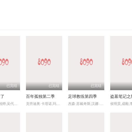
已完结
已完结
已完结
次了
百年孤独第二季
足球教练第四季
李珉廷,李相烨,吴代焕,吴允儿,李初熙
克劳迪奥·卡塔诺,玛莉达·索托,罗兰·索菲亚,阿基玛,维尼亚·马查多,赫苏斯-雷耶斯,戴里斯·范·格里肯,Rubén,Alberto,Prado,Restrepo,Rashed,Estefenn,安立奎·波维达,路易斯·费尔南多·吉尔,安吉拉·杜阿尔特,Cecilia,Ramírez,Leonardo,Aldana,De,Hoyos,Johanna,Angulo
杰森·苏戴奇斯,汉娜·沃丁厄姆,朱诺·坦普尔,布雷特·戈德斯坦,杰里米·斯威夫特,布兰登·亨特,塔尼娅·雷诺兹,裘德·马克,费伊·马赛,雷克斯·海耶斯,艾斯林·沙基,艾比·赫恩,格兰特·菲利,索菲·西蒙特,克莱尔·阿什顿,米歇尔·戴维森,尼尔·多德森-哈托