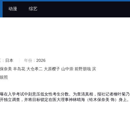
动漫
综艺
区：
日本
年份：
2026
保奈美
丰岛花
大仓孝二
大原樱子
山中崇
前野朋哉
滨
規照
曝在入学考试中刻意压低女性考生分数。为查清真相，报社记者檜叶菊乃
展开独立调查，并将目标锁定在医大理事神林晴海（铃木保奈美 饰）身上