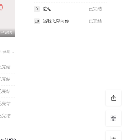
驻站
已完结
9
当我飞奔向你
已完结
10
已完结
艾伦·卡明,大卫·莫瑞瑟,伊丽莎白·贝林顿,保罗·瑞斯,泼奇·奎尼尔,卢扬达·乌纳提·刘易斯·尼亚沃,查理·孔杜,丹尼斯·韦尔奇,Stephen,Bailey,Clarisse,Félix,Isaac,Turner,Gabriel,Clark,Iz,Hesketh,Sharlene,Dwyer,Rory,Gallagher,多米尼克·霍尔姆斯,Jackson,Connor,Tyler,Dobbs,Jake,Waring,Josep
已完结
已完结
已完结
已完结
已完结