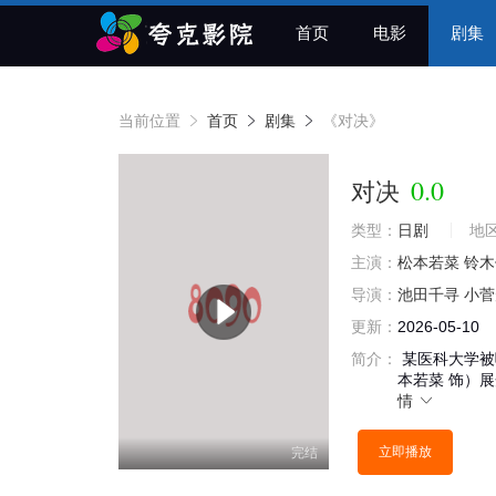
首页
电影
剧集
当前位置
首页
剧集
《对决》
0.0
对决
类型：
日剧
地
主演：
松本若菜
铃木
导演：
池田千寻
小菅
更新：
2026-05-10
简介：
某医科大学被
本若菜 饰）
情
立即播放
完结