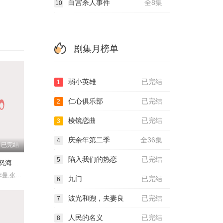
白宫杀人事件
全8集
10
剧集月榜单
弱小英雄
已完结
1
仁心俱乐部
已完结
2
棱镜恋曲
已完结
3
庆余年第二季
全36集
4
已完结
陷入我们的热恋
已完结
5
盗墓笔记之怒海潜沙 秦岭神树
侯明昊,成毅,李曼,张博宇
九门
已完结
6
波光和煦，夫妻良
已完结
7
人民的名义
已完结
8