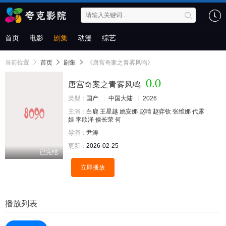
首页
电影
剧集
动漫
综艺
当前位置
首页
剧集
《唐宫奇案之青雾风鸣》
0.0
唐宫奇案之青雾风鸣
类型：
国产
中国大陆
2026
主演：
白鹿
王星越
姚安娜
赵晴
赵弈钦
张维娜
代露
娃
李欣泽
侯长荣
何
导演：
尹涛
更新：
2026-02-25
已完结
立即播放
播放列表