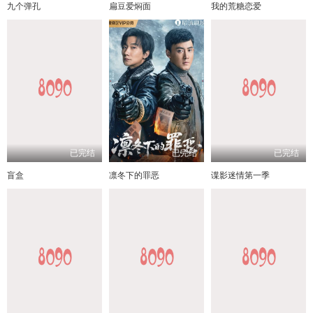
九个弹孔
扁豆爱焖面
我的荒糖恋爱
已完结
已完结
已完结
盲盒
凛冬下的罪恶
谍影迷情第一季