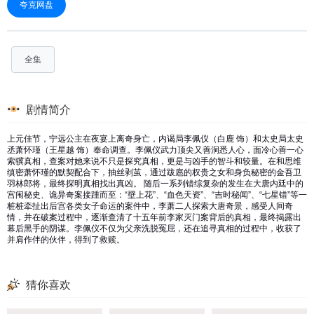
夸克网盘
全集
剧情简介
上元佳节，宁远公主在夜宴上离奇身亡，内谒局李佩仪（白鹿 饰）和太史局太史
丞萧怀瑾（王星越 饰）奉命调查。李佩仪武力顶尖又善洞悉人心，面冷心善一心
索骥真相，查案对她来说不只是探究真相，更是与凶手的智斗和较量。在和思维
缜密萧怀瑾的默契配合下，抽丝剥茧，通过跋扈的权贵之女和身负秘密的金吾卫
羽林郎将，最终探明真相找出真凶。 随后一系列错综复杂的发生在大唐内廷中的
宫闱秘史、诡异奇案接踵而至：“壁上花”、“血色天资”、“吉时秘闻”、“七星错”等一
桩桩牵扯出后宫各类女子命运的案件中，李萧二人探索大唐奇景，感受人间奇
情，并在破案过程中，逐渐查清了十五年前李家灭门案背后的真相，最终揭露出
幕后黑手的阴谋。李佩仪不仅为父亲洗脱冤屈，还在追寻真相的过程中，收获了
并肩作伴的伙伴，得到了救赎。
猜你喜欢