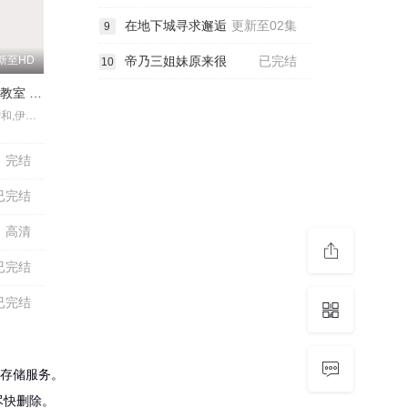
在地下城寻求邂逅
更新至02集
9
新至HD
帝乃三姐妹原来很
已完结
10
剧场版 暗杀教室 大家的时间
福山润,杉田智和,伊藤静,渊上舞,洲崎绫,冈本信彦,逢坂良太,内藤玲,田中美海,矢作纱友里,松浦千惠,佐藤聪美,川边骏,金元寿子,宫下荣治,山谷祥生,水岛大宙,间岛淳司,木村昴,沼仓爱美,斋藤枫子,河原木志穗,日野未步,植田佳奈,浅沼晋太郎,高桥伸也,原泽晃绮,诹访彩花,下妻由幸,藤田咲,绪方惠美,井上喜久子,铃代纱弓,金泽舞,梅原裕一郎,山口胜平,山路和弘
完结
已完结
高清
已完结
已完结
存储服务。
尽快删除。