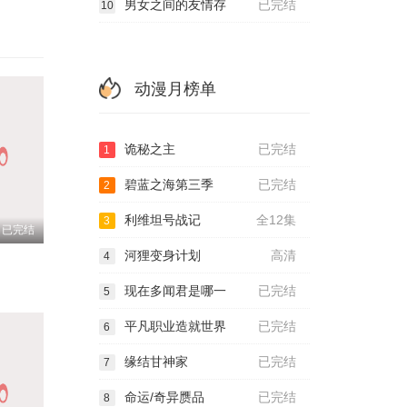
男女之间的友情存
已完结
10
动漫月榜单
诡秘之主
已完结
1
碧蓝之海第三季
已完结
2
利维坦号战记
全12集
3
已完结
河狸变身计划
高清
4
现在多闻君是哪一
已完结
5
平凡职业造就世界
已完结
6
缘结甘神家
已完结
7
命运/奇异赝品
已完结
8