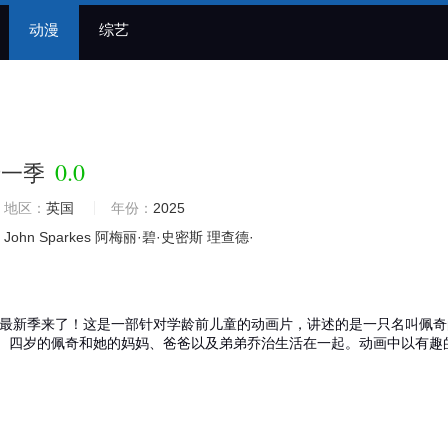
动漫
综艺
0.0
十一季
地区：
英国
年份：
2025
John
Sparkes
阿梅丽·碧·史密斯
理查德·
最新季来了！这是一部针对学龄前儿童的动画片，讲述的是一只名叫佩奇
。四岁的佩奇和她的妈妈、爸爸以及弟弟乔治生活在一起。动画中以有趣