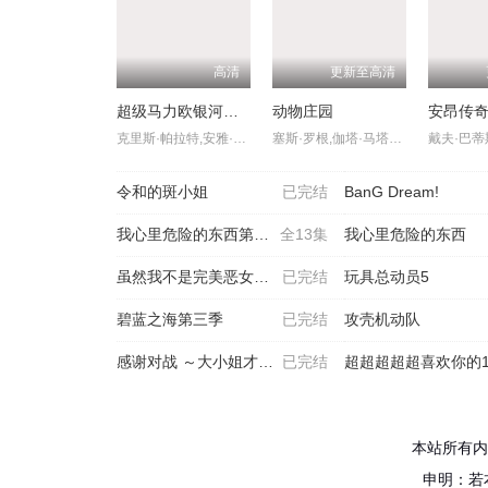
高清
更新至高清
超级马力欧银河大电影
动物庄园
克里斯·帕拉特,安雅·泰勒-乔伊,查理·戴,杰克·布莱克,布丽·拉尔森,本·萨弗迪,唐纳德·格洛弗,科甘-迈克尔·凯,伊萨·雷,凯文·迈克尔·理查德森,路易斯·古兹曼,格伦·鲍威尔,萝珊娜·奥德嘉
塞斯·罗根,伽塔·马塔拉佐,基南·卡尔金,伍迪·哈里森,格伦·克洛斯,史蒂夫·布西密,安迪·瑟金斯,吉姆·帕森斯,凯瑟琳·特纳,拉弗恩·考克斯,伊曼·韦拉尼
令和的斑小姐
已完结
BanG Dream!
我心里危险的东西第二季
全13集
我心里危险的东西
虽然我不是完美恶女～雏宫
已完结
玩具总动员5
碧蓝之海第三季
已完结
攻壳机动队
感谢对战 ～大小姐才不玩
已完结
超超超超超喜欢你的1
本站所有内
申明：若