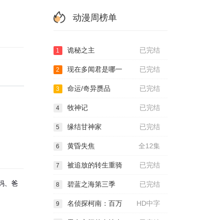
动漫周榜单
诡秘之主
已完结
1
现在多闻君是哪一
已完结
2
命运/奇异赝品
已完结
3
牧神记
已完结
4
缘结甘神家
已完结
5
黄昏失焦
全12集
6
被追放的转生重骑
已完结
7
妈、爸
碧蓝之海第三季
已完结
8
名侦探柯南：百万
HD中字
9