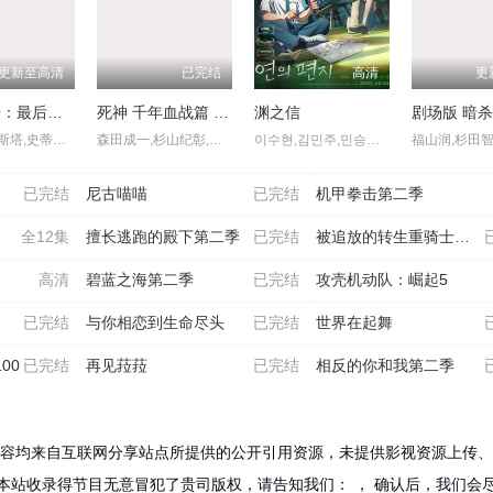
更新至高清
已完结
高清
更
安昂传奇：最后的气宗
死神 千年血战篇 -祸进谭
渊之信
戴夫·巴蒂斯塔,史蒂文·元,关继威,杰西卡·马滕,塔伊加·维迪提,迪·布莱德利·贝克,杰拉尔丁·维斯瓦纳坦,罗曼·萨拉戈萨,芙蕾达·平托,南允道,佩塔·萨金特,Dionne,Quan
森田成一,杉山纪彰,松冈由贵,安元洋贵,高木涉,折笠富美子,伊藤健太郎,三木真一郎,雪野五月,大塚明夫,桑岛法子,樫井笙人,小野坂昌也,置鲇龙太郎,杉田智和,朴璐美,立木文彦,石川英郎,速水奖,高木礼子,长嶝高士,石冢小夜里,稻田彻,诹访部顺一,清都亚里沙,丰口惠美,市来光弘,菅生隆之,梅原裕一郎,武内骏辅,小山刚志
이수현,김민주,민승우,남도형
已完结
尼古喵喵
已完结
机甲拳击第二季
全12集
擅长逃跑的殿下第二季
已完结
被追放的转生重骑士用游戏
高清
碧蓝之海第二季
已完结
攻壳机动队：崛起5
已完结
与你相恋到生命尽头
已完结
世界在起舞
00
已完结
再见菈菈
已完结
相反的你和我第二季
容均来自互联网分享站点所提供的公开引用资源，未提供影视资源上传、
本站收录得节目无意冒犯了贵司版权，请告知我们：
， 确认后，我们会