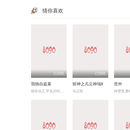
猜你喜欢
已完结
已完结
我独自盗墓
斩神之凡尘神域Ⅱ
世外
细谷佳正,早见沙织,入野自由,诹访部顺一
马正阳