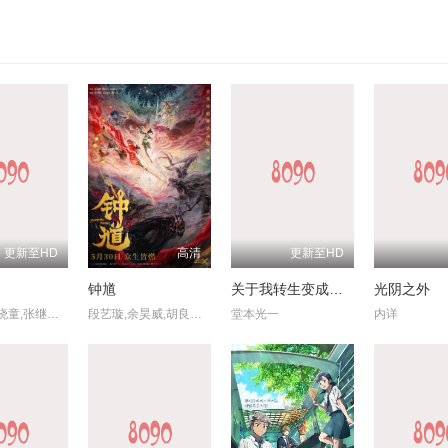
更新至HD
高清
更新至HD
钟馗
关于我转生变成史莱姆这档事 苍海之泪篇
光阴之外
钟雪莹,蔡晓童,张继聪,谢安琪,柯炜林,杨雅文
段艺璇,余昊威,胡良伟,巴赫
堂本光一
内详