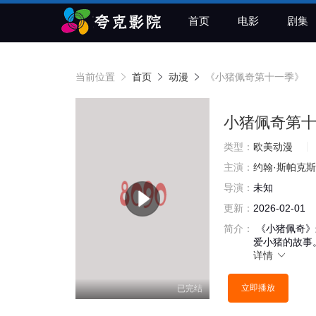
首页
电影
剧集
当前位置
首页
动漫
《小猪佩奇第十一季》
小猪佩奇第
类型：
欧美动漫
主演：
约翰·斯帕克斯
导演：
未知
更新：
2026-02-01
简介：
《小猪佩奇》
爱小猪的故事
详情
立即播放
已完结