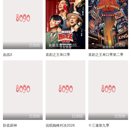
已完结
更新至第20241013期
已完结
血战X
喜剧之王单口季
喜剧之王单口季第二季
已完结
已完结
已完结
卧底厨神
说唱巅峰对决2026
十三邀第九季