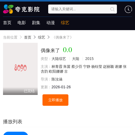
首页
电影
剧集
动漫
综艺
当前位置
首页
综艺
《偶像来了》
0.0
偶像来了
类型：
大陆综艺
大陆
2015
主演：
林青霞
朱茵
蔡少芬
宁静
杨钰莹
赵丽颖
谢娜
张
含韵
欧阳娜娜
古
导演：
陈汝涵
更新：
2026-01-26
已完结
立即播放
播放列表