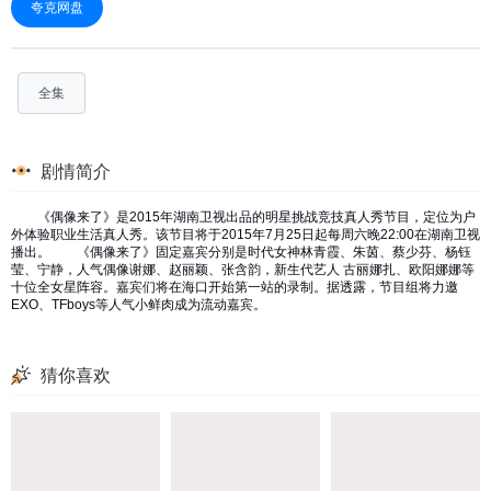
夸克网盘
全集
剧情简介
《偶像来了》是2015年湖南卫视出品的明星挑战竞技真人秀节目，定位为户
外体验职业生活真人秀。该节目将于2015年7月25日起每周六晚22:00在湖南卫视
播出。 《偶像来了》固定嘉宾分别是时代女神林青霞、朱茵、蔡少芬、杨钰
莹、宁静，人气偶像谢娜、赵丽颖、张含韵，新生代艺人 古丽娜扎、欧阳娜娜等
十位全女星阵容。嘉宾们将在海口开始第一站的录制。据透露，节目组将力邀
EXO、TFboys等人气小鲜肉成为流动嘉宾。
猜你喜欢