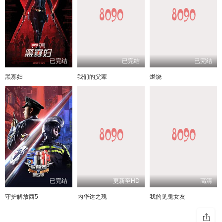
已完结
已完结
已完结
黑寡妇
我们的父辈
燃烧
已完结
更新至HD
高清
守护解放西5
内华达之瑰
我的见鬼女友