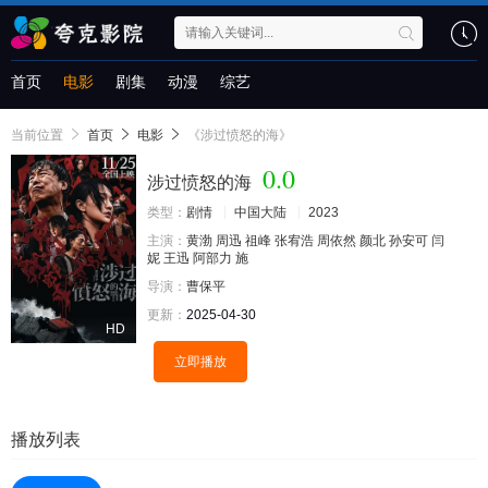
首页
电影
剧集
动漫
综艺
当前位置
首页
电影
《涉过愤怒的海》
0.0
涉过愤怒的海
类型：
剧情
中国大陆
2023
主演：
黄渤
周迅
祖峰
张宥浩
周依然
颜北
孙安可
闫
妮
王迅
阿部力
施
导演：
曹保平
更新：
2025-04-30
HD
立即播放
播放列表