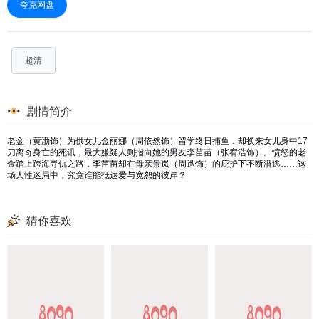
夸克网盘
超清
剧情简介
老金（黄渤饰）为供女儿金丽娜（周依然饰）留学终日捕鱼，却换来女儿身中17
刀离奇身亡的死讯，最大嫌疑人则指向她的男友李苗苗（张宥浩饰）。愤怒的老
金踏上跨海寻仇之路，李苗苗却在母亲景岚（周迅饰）的庇护下不断潜逃……这
场人性迷局中，究竟谁能抵达爱与宽恕的彼岸？
猜你喜欢