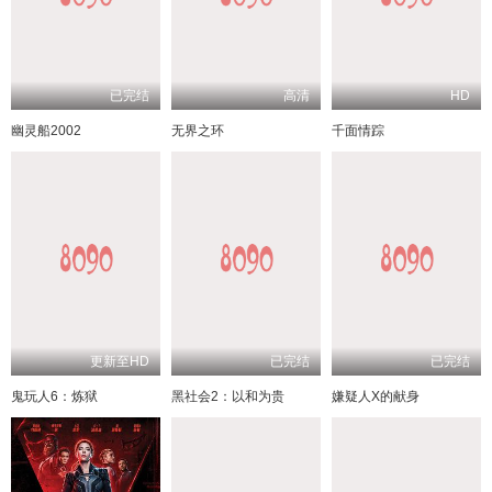
已完结
高清
HD
幽灵船2002
无界之环
千面情踪
更新至HD
已完结
已完结
鬼玩人6：炼狱
黑社会2：以和为贵
嫌疑人X的献身