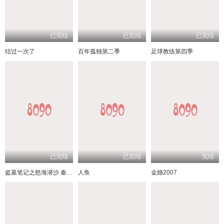
已完结
已完结
已完结
结过一次了
百年孤独第二季
足球教练第四季
已完结
已完结
完结
盗墓笔记之怒海潜沙 秦岭神树
人鱼
金婚2007