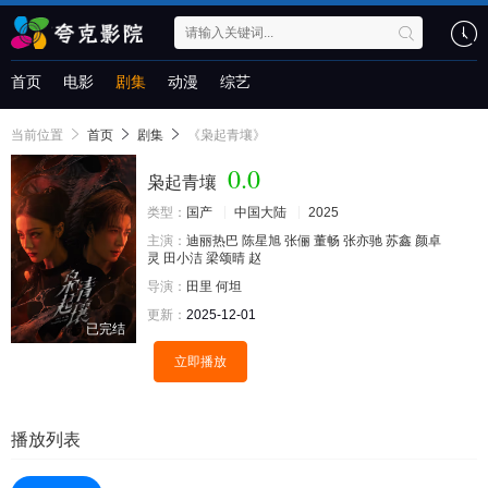
首页
电影
剧集
动漫
综艺
当前位置
首页
剧集
《枭起青壤》
0.0
枭起青壤
类型：
国产
中国大陆
2025
主演：
迪丽热巴
陈星旭
张俪
董畅
张亦驰
苏鑫
颜卓
灵
田小洁
梁颂晴
赵
导演：
田里
何坦
更新：
2025-12-01
已完结
立即播放
播放列表