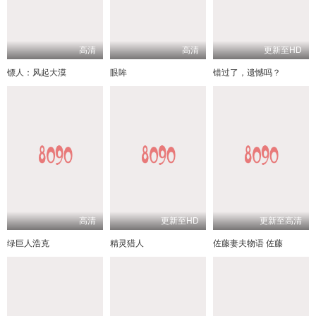
高清
高清
更新至HD
镖人：风起大漠
眼眸
错过了，遗憾吗？
高清
更新至HD
更新至高清
绿巨人浩克
精灵猎人
佐藤妻夫物语 佐藤