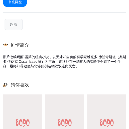
夸克网盘
超清
剧情简介
影片改编玛丽·雪莱的经典小说，以天才却自负的科学家维克多·弗兰肯斯坦（奥斯
卡·伊萨克 Oscar Isaac 饰）为主角，讲述他在一场骇人的实验中创造了一个生
命，最终却导致他与悲惨的创造物双双走向灭亡。
猜你喜欢