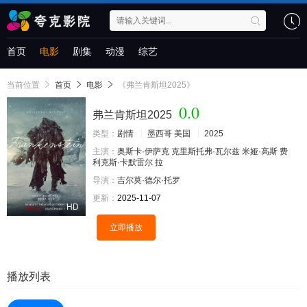
首页
电影
剧集
动漫
综艺
当前位置
首页
电影
《弗兰肯斯坦2025》
0.0
弗兰肯斯坦2025
类型：
剧情
墨西哥
美国
2025
主演：
奥斯卡·伊萨克
克里斯托弗·瓦尔兹
米娅·高斯
费
利克斯·卡默雷尔
拉
导演：
吉尔莫·德尔·托罗
更新：
2025-11-07
HD
立即播放
播放列表