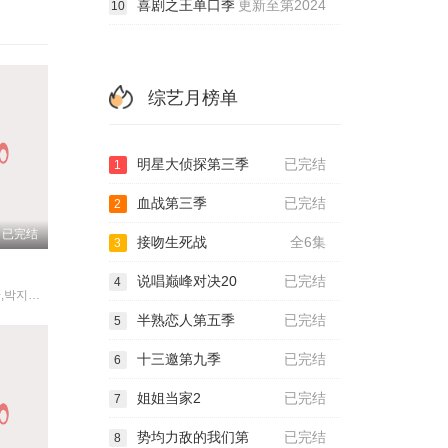
喜剧之王单口季
更新至第2024
10
综艺月榜单
明星大侦探第三季
已完结
1
血战第三季
已完结
2
已完结
接吻生死战
全6集
3
说唱巅峰对决20
已完结
4
李尚敏,洪榛浩,박지민,곽범,서출구,하승진
半熟恋人第五季
已完结
5
十三邀第九季
已完结
6
姐姐当家2
已完结
7
势均力敌的我们第
已完结
8