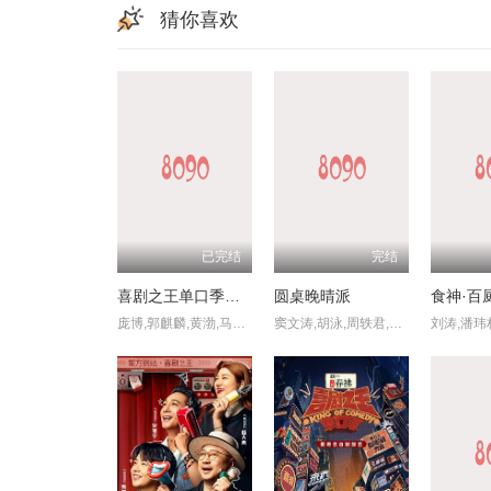
猜你喜欢
已完结
完结
喜剧之王单口季第三季
圆桌晚晴派
食神·百
庞博,郭麒麟,黄渤,马思纯
窦文涛,胡泳,周轶君,马家辉,景军,许戈辉