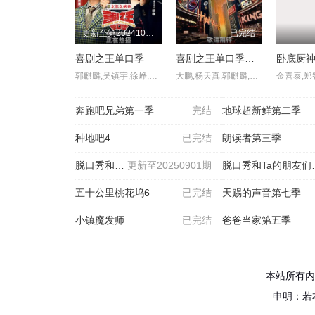
更新至第20241013期
已完结
喜剧之王单口季
喜剧之王单口季第二季
卧底厨
郭麒麟,吴镇宇,徐峥,杨天真,蒋龙,庞博,王建国,杨笠,周奇墨,蔡康永,爆爆,陈述,DAVY,东成西就,多多,大老王,戴为,二人站,付航,傅首尔,Hamza,黑灯,卡卡,笼包,刘仁铖,良言,刘旸,刘振东,毛冬,门腔,南瓜,诺米,漆漆,尚九熙,沈清,Strong,史妍,唐香玉,王十七,王越,王耀繁,小北,小海,小鹿,小罗,夏夏,贤鱼,阎鹤祥,于翔宇,臧鸿飞,朱鹤松,翟佳宁,子铭,詹鑫,周星驰
大鹏,杨天真,郭麒麟,侯佩岑,庞博,小鹿,付航,嘻哈,王越,林简七,夏夏,小北,小海,小佳,谢谢,徐指导,杨蒙恩,璎宁,于渤,于祥宇,月明,翟佳宁,张踩铃,真勇,朱大强,房主任,谷雨,黑灯,黄总,贾得玉,李酌妍,良言,黄一瑾,刘旸,门腔,南瓜,诺拉,漆漆,史妍,尚筱菊,王九龙,宋万博,唐香玉,刘仁铖,甜甜,王鑫博,庞颖,叔叔和我,阿水,敦儿,段小川,大老王,东晓,陈艾,陈鸣飞,二维马
奔跑吧兄弟第一季
完结
地球超新鲜第二季
种地吧4
已完结
朗读者第三季
脱口秀和Ta的朋友们第二
更新至20250901期
脱口秀和Ta的朋友们第三
五十公里桃花坞6
已完结
天赐的声音第七季
小镇魔发师
已完结
爸爸当家第五季
本站所有内
申明：若