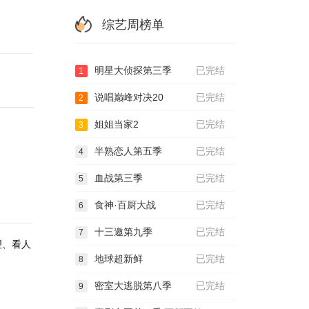
综艺周榜单
明星大侦探第三季
已完结
1
说唱巅峰对决20
已完结
2
姐姐当家2
已完结
3
半熟恋人第五季
已完结
4
血战第三季
已完结
5
食神·百厨大战
已完结
6
十三邀第九季
已完结
7
理、看人
地球超新鲜
已完结
8
密室大逃脱第八季
已完结
9