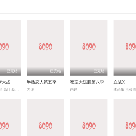
已完结
已完结
已完结
厨大战
半熟恋人第五季
密室大逃脱第八季
血战X
刘涛,潘玮柏,高叶,蔡昊,梁经伦,周晓燕
内详
内详