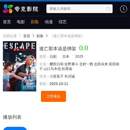
首页
电影
剧集
动漫
综艺
当前位置
首页
剧集
《逃亡那本该是绑架》
0.0
逃亡那本该是绑架
类型：
日剧
日本
2025
主演：
樱田日和
佐野勇斗
北村一辉
志田未来
富田靖
子
山口马木也
松尾谕
导演：
小室直子
长沼诚
更新：
2025-10-11
已完结
立即播放
播放列表