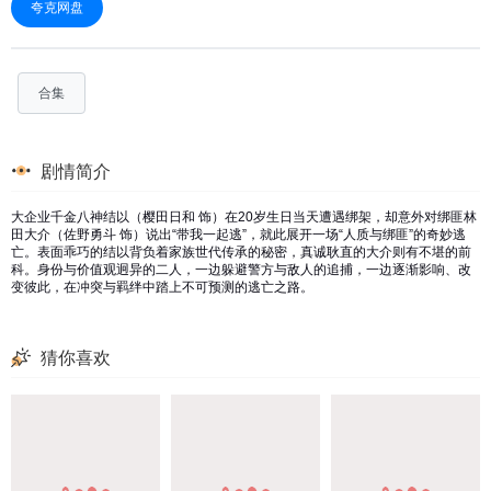
夸克网盘
合集
剧情简介
大企业千金八神结以（樱田日和 饰）在20岁生日当天遭遇绑架，却意外对绑匪林
田大介（佐野勇斗 饰）说出“带我一起逃”，就此展开一场“人质与绑匪”的奇妙逃
亡。表面乖巧的结以背负着家族世代传承的秘密，真诚耿直的大介则有不堪的前
科。身份与价值观迥异的二人，一边躲避警方与敌人的追捕，一边逐渐影响、改
变彼此，在冲突与羁绊中踏上不可预测的逃亡之路。
猜你喜欢