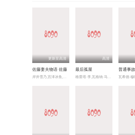
更新至高清
高清
佐藤妻夫物语 佐藤
最后孤屋
普通事
岸井雪乃,宫泽冰鱼,藤原樱,三浦獠太,田村健太郎,前原滉,山本浩司,八木亚希子,中岛步,佐佐木希,田岛令子,柳原晴郎
格蕾塔·李,瓦格纳·马拉,西德·爱德华兹,刘易斯·古迪,奥黛丽·安德森,南希·鲍德温,陶妮·丰塔纳,杰德·奥金,奥利弗·亨利·阿诺德,加百列·钟,费莉西蒂·鲍恩,Riley,Chung,艾玛·霍,诺亚·亚历山大·索斯诺夫斯基