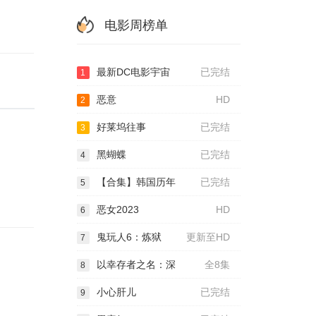
电影周榜单
最新DC电影宇宙
已完结
1
恶意
HD
2
好莱坞往事
已完结
3
黑蝴蝶
已完结
4
【合集】韩国历年
已完结
5
恶女2023
HD
6
鬼玩人6：炼狱
更新至HD
7
以幸存者之名：深
全8集
8
小心肝儿
已完结
9