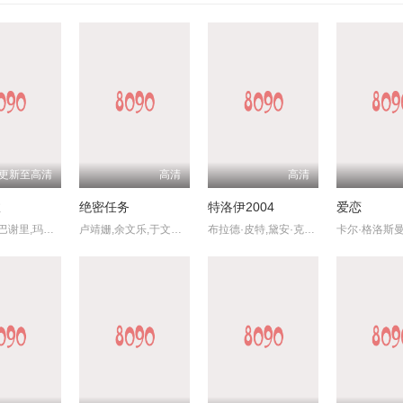
更新至高清
高清
高清
故
绝密任务
特洛伊2004
爱恋
瓦希德·穆巴谢里,玛丽亚姆·阿夫沙里,艾卜拉希姆·阿兹兹,哈迪斯·帕克巴滕,马吉德·帕纳西,穆罕默德·阿里·艾利亚斯梅尔,德尔玛兹·纳加菲,阿菲桑内·纳姆巴蒂,乔治·哈什姆扎德,莉安娜·阿兹兹菲
卢靖姗,余文乐,于文文,蒋璐霞,屈菁菁,张溯哲,朱烁燃,明子煜,褚旭,亮月儿,王飞斐,常丹丹,金丽慧子,潘羞月,朱庭辰,叶彤,凡尼达·宾蒂·伊姆兰,曹操,喻亢,杰布,于晓光,陶慧敏,周惠林,高曙光,王若麟,刘屹宸,基诺,尚馨
布拉德·皮特,黛安·克鲁格,奥兰多·布鲁姆,朱利安·格洛弗,布莱恩·考克斯,内森·琼斯,艾瑞克·巴纳,雅各布·史密斯,罗丝·伯恩,彼得·奥图尔
卡尔·格洛斯