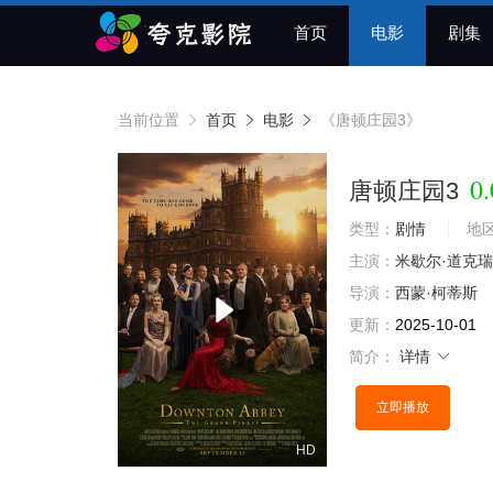
首页
电影
剧集
当前位置
首页
电影
《唐顿庄园3》
0.
唐顿庄园3
类型：
剧情
地
主演：
米歇尔·道克瑞
导演：
西蒙·柯蒂斯
更新：
2025-10-01
简介：
详情
立即播放
HD