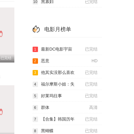
黑寡妇
已完结
10
电影月榜单
最新DC电影宇宙
已完结
1
已完结
恶意
HD
2
他其实没那么喜欢
已完结
3
曼
福尔摩斯小姐：失
已完结
4
好莱坞往事
已完结
5
群体
高清
6
【合集】韩国历年
已完结
7
黑蝴蝶
已完结
8