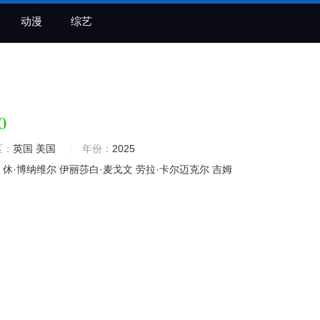
动漫
综艺
0
区：
英国
美国
年份：
2025
休·博纳维尔
伊丽莎白·麦戈文
劳拉·卡尔迈克尔
吉姆