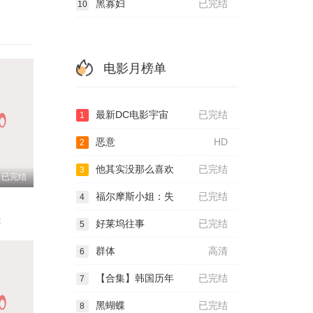
黑寡妇
已完结
10
电影月榜单
最新DC电影宇宙
已完结
1
恶意
HD
2
他其实没那么喜欢
已完结
3
已完结
福尔摩斯小姐：失
已完结
4
曼
好莱坞往事
已完结
5
群体
高清
6
【合集】韩国历年
已完结
7
黑蝴蝶
已完结
8