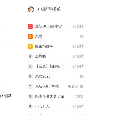
电影周榜单
最新DC电影宇宙
已完结
1
恶意
HD
2
好莱坞往事
已完结
3
黑蝴蝶
已完结
4
【合集】韩国历年
已完结
5
恶女2023
HD
6
鬼玩人6：炼狱
更新至HD
7
的关键基
以幸存者之名：深
全8集
8
小心肝儿
已完结
9