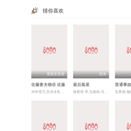
猜你喜欢
更新至高清
高清
佐藤妻夫物语 佐藤
最后孤屋
普通事
岸井雪乃,宫泽冰鱼,藤原樱,三浦獠太,田村健太郎,前原滉,山本浩司,八木亚希子,中岛步,佐佐木希,田岛令子,柳原晴郎
格蕾塔·李,瓦格纳·马拉,西德·爱德华兹,刘易斯·古迪,奥黛丽·安德森,南希·鲍德温,陶妮·丰塔纳,杰德·奥金,奥利弗·亨利·阿诺德,加百列·钟,费莉西蒂·鲍恩,Riley,Chung,艾玛·霍,诺亚·亚历山大·索斯诺夫斯基