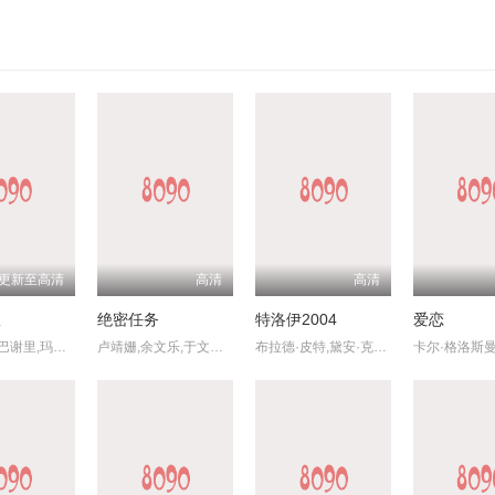
更新至高清
高清
高清
故
绝密任务
特洛伊2004
爱恋
瓦希德·穆巴谢里,玛丽亚姆·阿夫沙里,艾卜拉希姆·阿兹兹,哈迪斯·帕克巴滕,马吉德·帕纳西,穆罕默德·阿里·艾利亚斯梅尔,德尔玛兹·纳加菲,阿菲桑内·纳姆巴蒂,乔治·哈什姆扎德,莉安娜·阿兹兹菲
卢靖姗,余文乐,于文文,蒋璐霞,屈菁菁,张溯哲,朱烁燃,明子煜,褚旭,亮月儿,王飞斐,常丹丹,金丽慧子,潘羞月,朱庭辰,叶彤,凡尼达·宾蒂·伊姆兰,曹操,喻亢,杰布,于晓光,陶慧敏,周惠林,高曙光,王若麟,刘屹宸,基诺,尚馨
布拉德·皮特,黛安·克鲁格,奥兰多·布鲁姆,朱利安·格洛弗,布莱恩·考克斯,内森·琼斯,艾瑞克·巴纳,雅各布·史密斯,罗丝·伯恩,彼得·奥图尔
卡尔·格洛斯