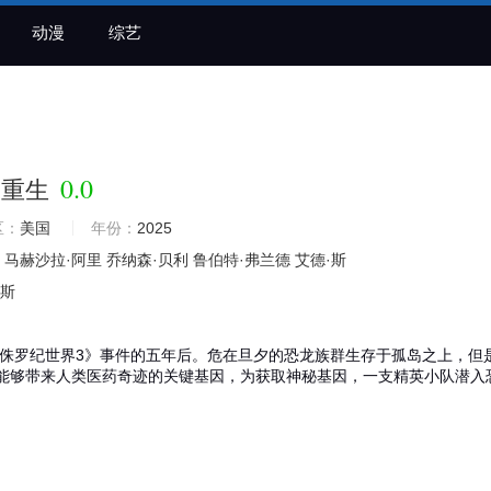
动漫
综艺
0.0
：重生
区：
美国
年份：
2025
马赫沙拉·阿里
乔纳森·贝利
鲁伯特·弗兰德
艾德·斯
华斯
侏罗纪世界3》事件的五年后。危在旦夕的恐龙族群生存于孤岛之上，但
能够带来人类医药奇迹的关键基因，为获取神秘基因，一支精英小队潜入