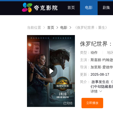
首页
电影
剧集
当前位置
首页
电影
《侏罗纪世界：重生》
侏罗纪世界
类型：
动作
地
主演：
斯嘉丽·约翰逊
导演：
加里斯·爱德
更新：
2025-08-17
简介：
故事发生在《
们中却隐藏着
详情
立即播放
已完结