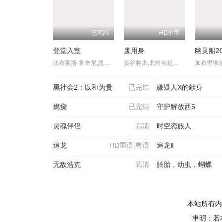
已完结
HD中字
登堂入室
废用身
幽灵船20
法布莱斯·鲁奇尼,恩斯特·吴默埃,克里斯汀·斯科特·托马斯,艾玛纽尔·塞尼耶,德尼·梅诺谢,巴斯蒂安·乌盖托,让-弗朗索瓦·巴尔梅,友兰达·梦露
染谷将太,北村有起哉,泷内公美,广末哲万,中井友望,中村映里子,吉冈睦雄,六平直政
黑社会2：以和为贵
已完结
嫌疑人X的献身
燃烧
已完结
守护解放西5
灵魂伴侣
高清
时空恋旅人
追龙
HD国语|粤语
追龙Ⅱ
无敌浩克
高清
胚胎，幼虫，蝴蝶
本站所有内
申明：若