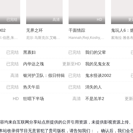
已完结
高清
HD
更
02
无界之环
千面情踪
鬼玩人6：
加布里埃尔·伯恩,朱丽安娜·,玛格丽丝,朗·埃达德,戴斯蒙德·哈灵顿,艾赛亚·华盛顿,卡尔·厄本,艾米莉·布朗宁,阿利克斯·迪米崔德斯
尼尔·马斯克尔,艾略特·提特恩索,卢克·提特恩索,罗伯特·霍布斯,Fiona,Ramsay,Zak,Rowlands,马修·迪伦·罗伯茨,卡米拉·瓦尔德曼,Michael,Richard,卡特里奥娜·安德鲁
Hannah,Reji,Koshy,Kalesh,Ramanand,Arjun,Gopal,Rj,Vijitha,Bitto,Davis,沙菈尤·莫汉,Lali,P.M.,T.,Suresh,Babu,Jaya,Kurup,Mareena,Michael,Kurisingal,Shivaji,Guruvayoor,Nitha,Promy,Aavni,Anjali,Nair,Susheela,Sivaprasad,Noufal,Hussain
已完结
黑寡妇
已完结
我们的父辈
已完结
内华达之瑰
更新至HD
我的见鬼女友
高清
银河护卫队：假日特辑
已完结
鬼水怪谈2002
已完结
热天午后
已完结
消失的人
HD
狂唱下半场
高清
不是羔羊2
更新
容均来自互联网分享站点所提供的公开引用资源，未提供影视资源上传、
本站收录得节目无意冒犯了贵司版权，请告知我们：
， 确认后，我们会