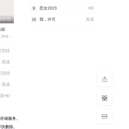
恶女2023
HD
9
新至HD
我，许可
高清
10
炼狱
索海拉·雅各布,亨特·杜汉,卢西安·布坎南,坦蒂·莱特,乔治·普拉尔,埃罗尔·尚德,维克托里·恩杜克韦,莫德·戴维,基努·卡里姆,塔皮瓦·索罗帕,格雷塔·范登布林克
已完结
高清
已完结
高清
至HD
存储服务。
尽快删除。