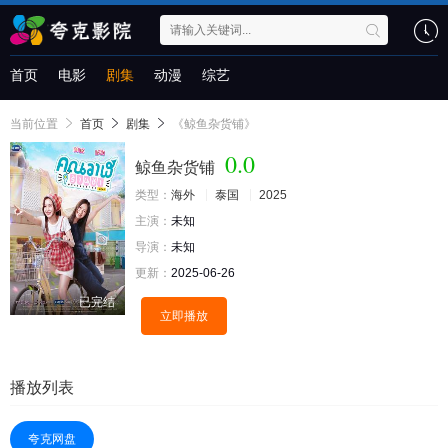
首页
电影
剧集
动漫
综艺
当前位置
首页
剧集
《鲸鱼杂货铺》
0.0
鲸鱼杂货铺
类型：
海外
泰国
2025
主演：
未知
导演：
未知
更新：
2025-06-26
已完结
立即播放
播放列表
夸克网盘