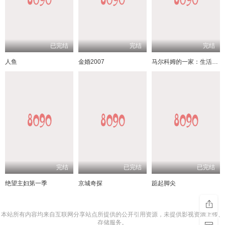
已完结
完结
完结
人鱼
金婚2007
马尔科姆的一家：生活依旧不公
完结
已完结
已完结
绝望主妇第一季
京城奇探
踮起脚尖
本站所有内容均来自互联网分享站点所提供的公开引用资源，未提供影视资源上传、
存储服务。