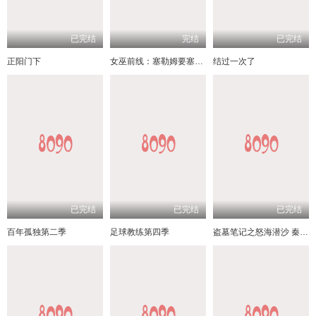
已完结
完结
已完结
正阳门下
女巫前线：塞勒姆要塞第三季
结过一次了
已完结
已完结
已完结
百年孤独第二季
足球教练第四季
盗墓笔记之怒海潜沙 秦岭神树