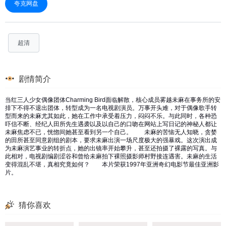
夸克网盘
超清
剧情简介
当红三人少女偶像团体Charming Bird面临解散，核心成员雾越未麻在事务所的安
排下不得不退出团体，转型成为一名电视剧演员。万事开头难，对于偶像歌手转
型而来的未麻尤其如此，她在工作中承受着压力，闷闷不乐。与此同时，各种恐
吓信不断、经纪人田所先生遇袭以及以自己的口吻在网站上写日记的神秘人都让
未麻焦虑不已，恍惚间她甚至看到另一个自己。 未麻的苦恼无人知晓，贪婪
的田所甚至同意剧组的剧本，要求未麻出演一场尺度极大的强暴戏。这次演出成
为未麻演艺事业的转折点，她的出镜率开始攀升，甚至还拍摄了裸露的写真。与
此相对，电视剧编剧涩谷和曾给未麻拍下裸照摄影师村野接连遇害。未麻的生活
变得混乱不堪，真相究竟如何？ 本片荣获1997年亚洲奇幻电影节最佳亚洲影
片。
猜你喜欢