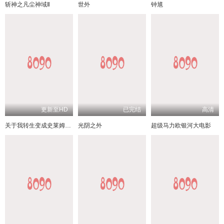
斩神之凡尘神域Ⅱ
世外
钟馗
更新至HD
已完结
高清
关于我转生变成史莱姆这档事 苍海之泪篇
光阴之外
超级马力欧银河大电影