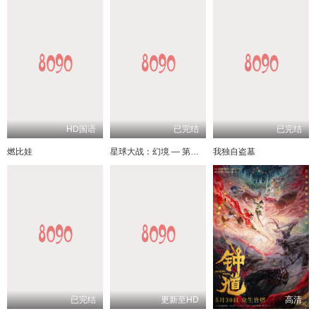
HD国语
已完结
已完结
燃比娃
星球大战：幻境 — 第九个绝地武士
我独自盗墓
已完结
更新至HD
高清