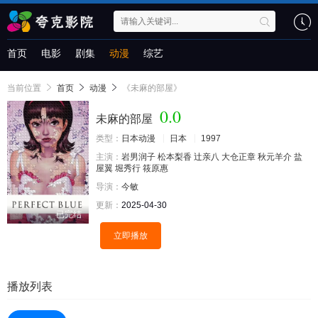
首页
电影
剧集
动漫
综艺
当前位置
首页
动漫
《未麻的部屋》
0.0
未麻的部屋
类型：
日本动漫
日本
1997
主演：
岩男润子
松本梨香
辻亲八
大仓正章
秋元羊介
盐
屋翼
堀秀行
筱原惠
导演：
今敏
更新：
2025-04-30
已完结
立即播放
播放列表