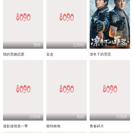
完结
已完结
已完结
我的荒糖恋爱
盲盒
凛冬下的罪恶
已完结
完结
已完结
谍影迷情第一季
斯特林角
青春碎片