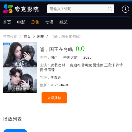
首页
电影
剧集
动漫
综艺
当前位置
首页
剧集
《嘘，国王在冬眠》
0.0
嘘，国王在冬眠
类型：
国产
中国大陆
2025
主演：
虞书欣
林一
费启鸣
曾可妮
夏浩然
王润泽
许诗
悦
曾宥臻
导演：
李青蓉
更新：
2025-04-30
更新至第18集
立即播放
播放列表