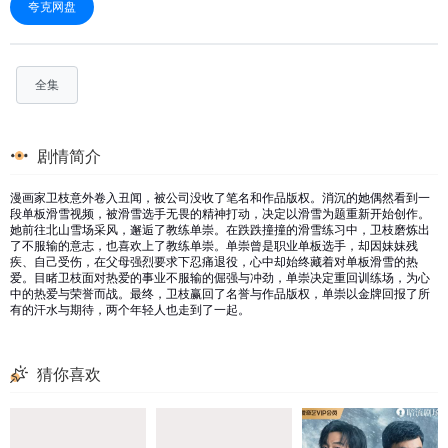
夸克网盘
全集
剧情简介
漫画家卫枝意外卷入丑闻，被公司没收了笔名和作品版权。消沉的她偶然看到一
段单板滑雪视频，被滑雪选手无畏的精神打动，决定以滑雪为题重新开始创作。
她前往北山雪场采风，邂逅了教练单崇。在跌跌撞撞的滑雪练习中，卫枝磨炼出
了不服输的意志，也喜欢上了教练单崇。单崇曾是职业单板选手，却因妹妹残
疾、自己受伤，在父母强烈要求下忍痛退役，心中却始终藏着对单板滑雪的热
爱。目睹卫枝面对热爱的事业不服输的倔强与冲劲，单崇决定重回训练场，为心
中的热爱与荣誉而战。最终，卫枝赢回了名誉与作品版权，单崇以金牌回报了所
有的汗水与期待，两个年轻人也走到了一起。
猜你喜欢