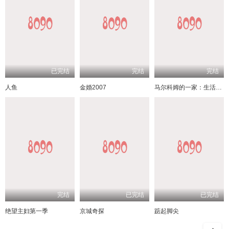
已完结
完结
完结
人鱼
金婚2007
马尔科姆的一家：生活依旧不公
完结
已完结
已完结
绝望主妇第一季
京城奇探
踮起脚尖