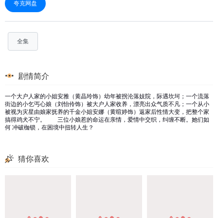
夸克网盘
全集
剧情简介
一个大户人家的小姐安雅（黄晶玲饰）幼年被拐沦落妓院，际遇坎坷；一个流落
街边的小乞丐心娘（刘怡伶饰）被大户人家收养，漂亮出众气质不凡；一个从小
被视为灾星由娘家抚养的千金小姐安娜（黄暄婷饰）返家后性情大变，把整个家
搞得鸡犬不宁。 三位小娘惹的命运在亲情，爱情中交织，纠缠不断。她们如
何 冲破枷锁，在困境中扭转人生？
猜你喜欢