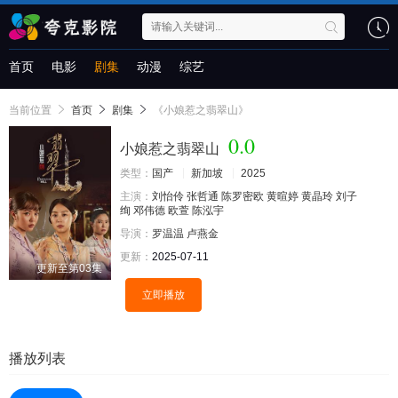
首页
电影
剧集
动漫
综艺
当前位置
首页
剧集
《小娘惹之翡翠山》
0.0
小娘惹之翡翠山
类型：
国产
新加坡
2025
主演：
刘怡伶
张哲通
陈罗密欧
黄暄婷
黄晶玲
刘子
绚
邓伟德
欧萱
陈泓宇
导演：
罗温温
卢燕金
更新：
2025-07-11
更新至第03集
立即播放
播放列表