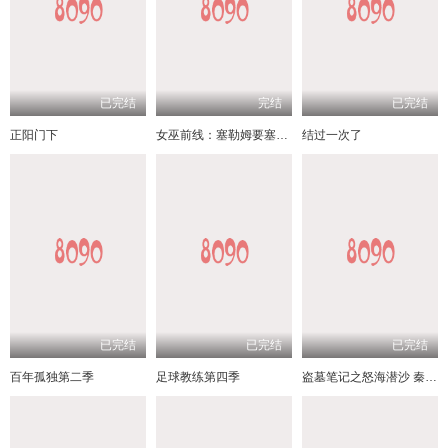
已完结
完结
已完结
正阳门下
女巫前线：塞勒姆要塞第三季
结过一次了
已完结
已完结
已完结
百年孤独第二季
足球教练第四季
盗墓笔记之怒海潜沙 秦岭神树